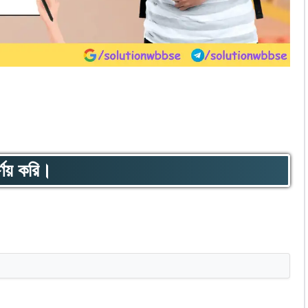
র্ণয় করি।