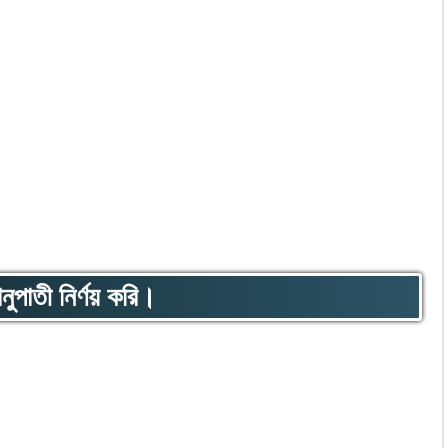
ানুপাতী নির্ণয় করি।