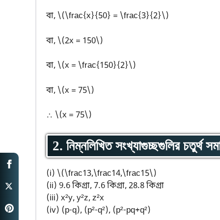
বা, \(\frac{x}{50} = \frac{3}{2}\)
বা, \(2x = 150\)
বা, \(x = \frac{150}{2}\)
বা, \(x = 75\)
∴ \(x = 75\)
2. নিম্নলিখিত সংখ্যাগুচ্ছগুলির চতুর্থ সম
(i) \(\frac13,\frac14,\frac15\)
(ii) 9.6 কিগ্রা, 7.6 কিগ্রা, 28.8 কিগ্রা
(iii) x²y, y²z, z²x
(iv) (p-q), (p²-q²), (p²-pq+q²)