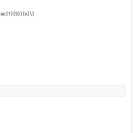
frac{1}{5}}{x}\)