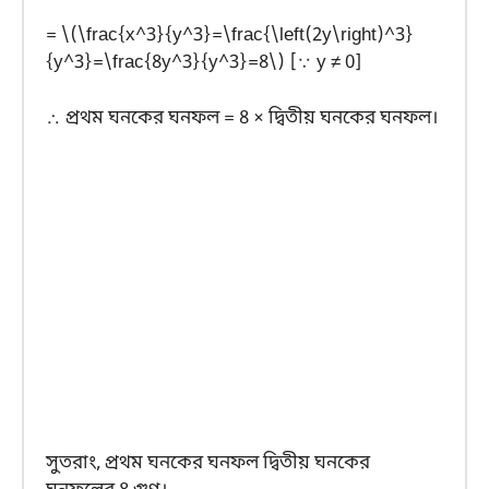
= \(\frac{x^3}{y^3}=\frac{\left(2y\right)^3}
{y^3}=\frac{8y^3}{y^3}=8\) [∵ y ≠ 0]
∴ প্রথম ঘনকের ঘনফল = 8 × দ্বিতীয় ঘনকের ঘনফল।
সুতরাং, প্রথম ঘনকের ঘনফল দ্বিতীয় ঘনকের