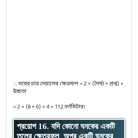
∴ ঘরের চার দেয়ালের ক্ষেত্রফল = 2 × (দৈর্ঘ্য + প্রস্থ) ×
উচ্চতা
= 2 × (8 + 6) × 4 = 112 বর্গমিটার।
প্রয়োগ 16. যদি কোনো ঘনকের একটি
তলের ক্ষেত্রফল, অপর একটি ঘনকের