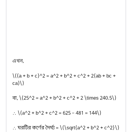
এখন,
\((a + b + c)^2 = a^2 + b^2 + c^2 + 2(ab + bc +
ca)\)
বা, \(25^2 = a^2 + b^2 + c^2 + 2 \times 240.5\)
∴ \(a^2 + b^2 + c^2 = 625 – 481 = 144\)
∴ ঘরটির কর্ণের দৈর্ঘ্য = \(\sqrt{a^2 + b^2 + c^2}\)