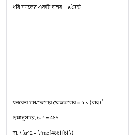
ধরি ঘনকের একটি বাহুর = a দৈর্ঘ্য
2
ঘনকের সমগ্রতলের ক্ষেত্রফলের = 6 × (বাহু)
2
প্রশ্নানুসারে, 6a
= 486
বা, \(a^2 = \frac{486}{6}\)