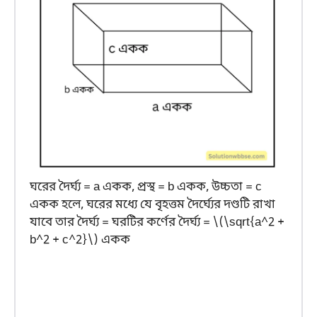
ঘরের দৈর্ঘ্য = a একক, প্রস্থ = b একক, উচ্চতা = c
একক হলে, ঘরের মধ্যে যে বৃহত্তম দৈর্ঘ্যের দণ্ডটি রাখা
যাবে তার দৈর্ঘ্য = ঘরটির কর্ণের দৈর্ঘ্য = \(\sqrt{a^2 +
b^2 + c^2}\) একক