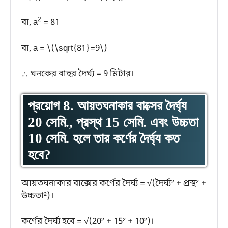
2
বা, a
= 81
বা, a = \(\sqrt{81}=9\)
∴ ঘনকের বাহুর দৈর্ঘ্য = 9 মিটার।
প্রয়োগ 8. আয়তঘনাকার বাক্সের দৈর্ঘ্য
20 সেমি., প্রস্থ 15 সেমি. এবং উচ্চতা
10 সেমি. হলে তার কর্ণের দৈর্ঘ্য কত
হবে?
আয়তঘনাকার বাক্সের কর্ণের দৈর্ঘ্য = √(দৈর্ঘ্য² + প্রস্থ² +
উচ্চতা²)।
কর্ণের দৈর্ঘ্য হবে = √(20² + 15² + 10²)।