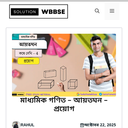
এড়িেয়
লেখায়
মেনু
যান
মাধ্যমিক গণিত – আয়তঘন –
প্রয়োগ
RAHUL
অক্টোবর 22, 2025