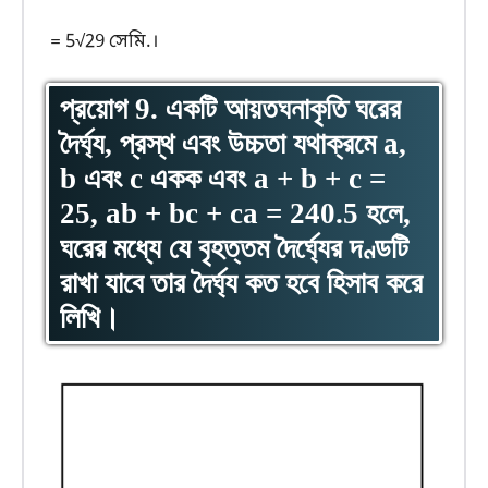
= 5√29 সেমি.।
প্রয়োগ 9. একটি আয়তঘনাকৃতি ঘরের
দৈর্ঘ্য, প্রস্থ এবং উচ্চতা যথাক্রমে a,
b এবং c একক এবং a + b + c =
25, ab + bc + ca = 240.5 হলে,
ঘরের মধ্যে যে বৃহত্তম দৈর্ঘ্যের দণ্ডটি
রাখা যাবে তার দৈর্ঘ্য কত হবে হিসাব করে
লিখি।