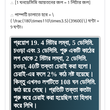
∴ [1 ঘনডেসিমি আয়তনের জল = 1 লিটার জল]
∴ পাম্পটি চালাতে হবে = \
( \frac{180\times110\times3.5}{39600}\) ঘণ্টা =
9 ঘণ্টা।
প্রয়োগ 19. 4 মিটার লম্বা, 5 ডেসিমি.
চওড়া এবং 3 ডেসিমি. পুরু একটি কাঠের
লগ থেকে 2 মিটার লম্বা, 2 ডেসিমি.
চওড়া, 40টি তক্তা চেরাই করা হলো।
চেরাই-এর ফলে 2% কাঠ নষ্ট হয়েছে।
কিন্তু এখনও লগটিতে 108 ঘন ডেসিমি.
কাঠ রয়ে গেছে। প্রতিটি তক্তা কতটা
পুরু করে চেরাই করা হয়েছিল তা হিসাব
করে লিখি।