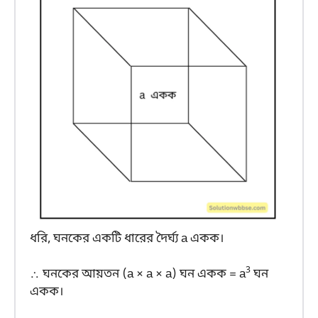
ধরি, ঘনকের একটি ধারের দৈর্ঘ্য a একক।
3
∴ ঘনকের আয়তন (a × a × a) ঘন একক = a
ঘন
একক।