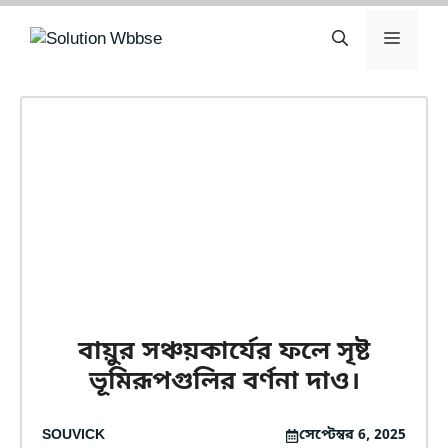
এড়িেয়
লেখায়
মেনু
যান
বায়ুর সঞ্চয়কার্যের ফলে সৃষ্ট
ভূমিরূপগুলির বর্ণনা দাও।
SOUVICK
সেপ্টেম্বর 6, 2025