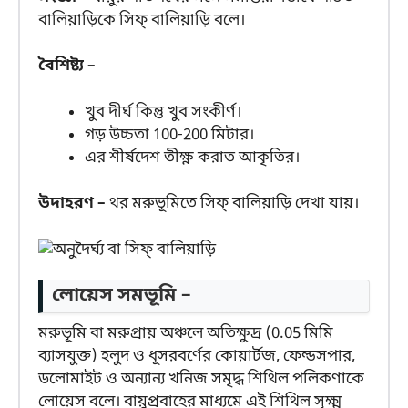
বালিয়াড়িকে সিফ্ বালিয়াড়ি বলে।
বৈশিষ্ট্য –
খুব দীর্ঘ কিন্তু খুব সংকীর্ণ।
গড় উচ্চতা 100-200 মিটার।
এর শীর্ষদেশ তীক্ষ্ণ করাত আকৃতির।
উদাহরণ –
থর মরুভূমিতে সিফ্ বালিয়াড়ি দেখা যায়।
লোয়েস সমভূমি –
মরুভূমি বা মরুপ্রায় অঞ্চলে অতিক্ষুদ্র (0.05 মিমি
ব্যাসযুক্ত) হলুদ ও ধূসরবর্ণের কোয়ার্টজ, ফেল্ডসপার,
ডলোমাইট ও অন্যান্য খনিজ সমৃদ্ধ শিথিল পলিকণাকে
লোয়েস বলে। বায়ুপ্রবাহের মাধ্যমে এই শিথিল সূক্ষ্ম