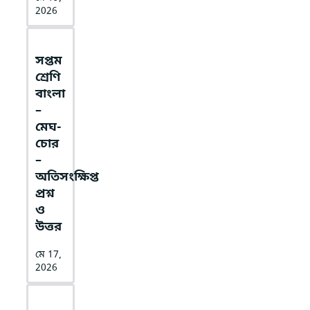
2026
সপ্তম
শ্রেণি
বাংলা
–
মেঘ-
চোর
–
অতিসংক্ষিপ্ত
প্রশ্ন
ও
উত্তর
মে 17,
2026