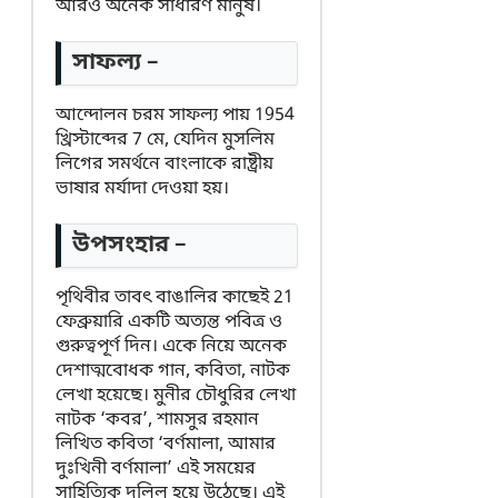
আরও অনেক সাধারণ মানুষ।
সাফল্য –
আন্দোলন চরম সাফল্য পায় 1954
খ্রিস্টাব্দের 7 মে, যেদিন মুসলিম
লিগের সমর্থনে বাংলাকে রাষ্ট্রীয়
ভাষার মর্যাদা দেওয়া হয়।
উপসংহার –
পৃথিবীর তাবৎ বাঙালির কাছেই 21
ফেব্রুয়ারি একটি অত্যন্ত পবিত্র ও
গুরুত্বপূর্ণ দিন। একে নিয়ে অনেক
দেশাত্মবোধক গান, কবিতা, নাটক
লেখা হয়েছে। মুনীর চৌধুরির লেখা
নাটক ‘কবর’, শামসুর রহমান
লিখিত কবিতা ‘বর্ণমালা, আমার
দুঃখিনী বর্ণমালা’ এই সময়ের
সাহিত্যিক দলিল হয়ে উঠেছে। এই