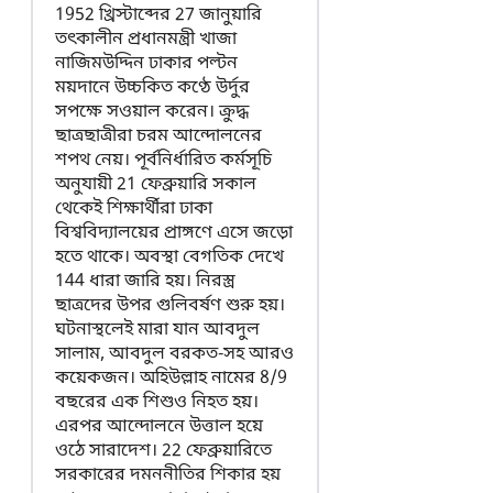
1952 খ্রিস্টাব্দের 27 জানুয়ারি
তৎকালীন প্রধানমন্ত্রী খাজা
নাজিমউদ্দিন ঢাকার পল্টন
ময়দানে উচ্চকিত কণ্ঠে উর্দুর
সপক্ষে সওয়াল করেন। ক্রুদ্ধ
ছাত্রছাত্রীরা চরম আন্দোলনের
শপথ নেয়। পূর্বনির্ধারিত কর্মসূচি
অনুযায়ী 21 ফেব্রুয়ারি সকাল
থেকেই শিক্ষার্থীরা ঢাকা
বিশ্ববিদ্যালয়ের প্রাঙ্গণে এসে জড়ো
হতে থাকে। অবস্থা বেগতিক দেখে
144 ধারা জারি হয়। নিরস্ত্র
ছাত্রদের উপর গুলিবর্ষণ শুরু হয়।
ঘটনাস্থলেই মারা যান আবদুল
সালাম, আবদুল বরকত-সহ আরও
কয়েকজন। অহিউল্লাহ নামের 8/9
বছরের এক শিশুও নিহত হয়।
এরপর আন্দোলনে উত্তাল হয়ে
ওঠে সারাদেশ। 22 ফেব্রুয়ারিতে
সরকারের দমননীতির শিকার হয়