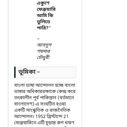
একুশে
ফেব্রুয়ারি
আমি কি
ভুলিতে
পারি?
“
–
আবদুল
গফফর
চৌধুরী
ভূমিকা –
বাংলা ভাষা আন্দোলন হচ্ছে বাংলা
ভাষার অধিকাররক্ষাকে কেন্দ্র করে
তৎকালীন পূর্ব পাকিস্তান (বর্তমানে
বাংলাদেশ)-এ সংঘটিত হওয়া
একটি সাংস্কৃতিক ও রাজনৈতিক
আন্দোলন। 1952 খ্রিস্টাব্দে 21
ফেব্রুয়ারিতে এটি চূড়ান্ত রূপ ধারণ