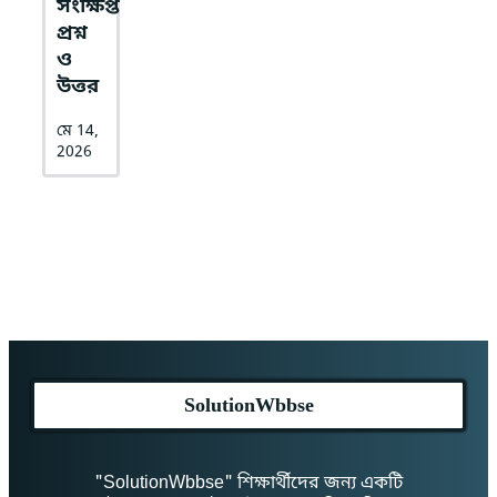
সংক্ষিপ্ত
প্রশ্ন
ও
উত্তর
মে 14,
2026
SolutionWbbse
"SolutionWbbse" শিক্ষার্থীদের জন্য একটি