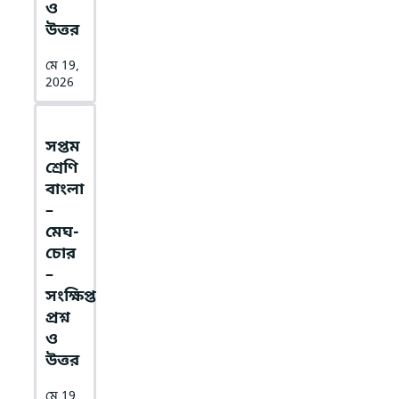
ও
উত্তর
মে 19,
2026
সপ্তম
শ্রেণি
বাংলা
–
মেঘ-
চোর
–
সংক্ষিপ্ত
প্রশ্ন
ও
উত্তর
মে 19,