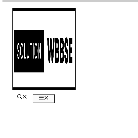
এড়িেয়
লেখায়
যান
মেনু