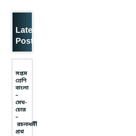
Latest
Posts
সপ্তম
শ্রেণি
বাংলা
–
মেঘ-
চোর
–
রচনাধর্মী
প্রশ্ন