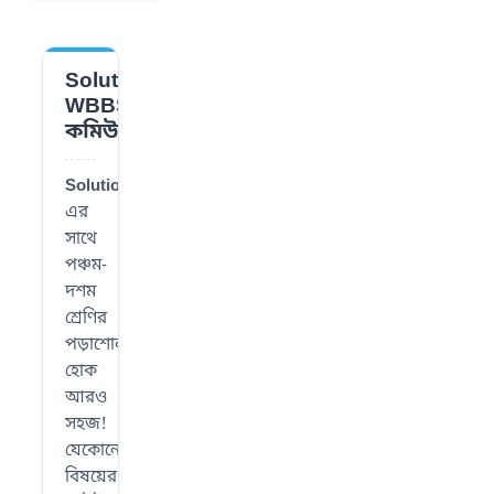
Solution
📌
WBBSE
কমিউনিটি
SolutionWBBSE
-
এর
সাথে
পঞ্চম-
দশম
শ্রেণির
পড়াশোনা
হোক
আরও
সহজ!
যেকোনো
বিষয়ের