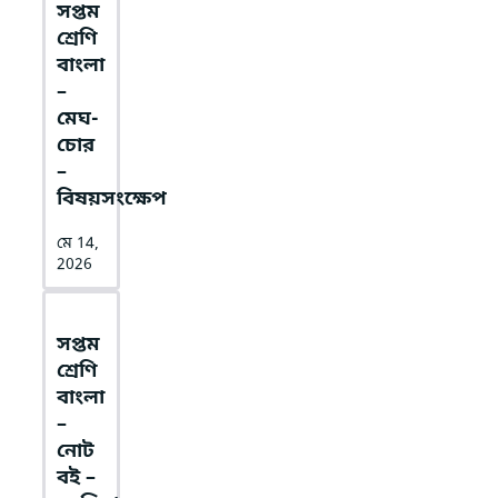
সপ্তম
শ্রেণি
বাংলা
–
মেঘ-
চোর
–
বিষয়সংক্ষেপ
মে 14,
2026
সপ্তম
শ্রেণি
বাংলা
–
নোট
বই –