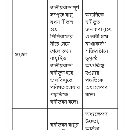
জলীয়বাষ্পপূর্ণ
সম্পৃক্ত বায়ু
অন্যদিকে
যখন শীতল
ঘনীভূত
হয়ে
জলকণা বৃহৎ
শিশিরাঙ্কের
ও ভারী হয়ে
নীচে নেমে
মাধ্যাকর্ষণ
গেলে তখন
শক্তির টানে
সংজ্ঞা
বায়ুস্থিত
ভূপৃষ্ঠে
জলীয়বাষ্প
অধঃক্ষিপ্ত
ঘনীভূত হয়ে
হওয়ার
জলবিন্দুতে
পদ্ধতিকে
পরিণত হওয়ার
অধঃক্ষেপণ
পদ্ধতিকে
বলে।
ঘনীভবন বলে।
অধঃক্ষেপণ
উষ্ণতা,
ঘনীভবন বায়ুর
আর্দ্রতা,