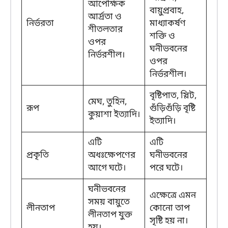
আপেক্ষিক
বায়ুপ্রবাহ,
আর্দ্রতা ও
নির্ভরতা
মাধ্যাকর্ষণ
শীতলতার
শক্তি ও
ওপর
ঘনীভবনের
নির্ভরশীল।
ওপর
নির্ভরশীল।
বৃষ্টিপাত, স্লিট,
মেঘ, তুহিন,
রূপ
গুঁড়িগুঁড়ি বৃষ্টি
কুয়াশা ইত্যাদি।
ইত্যাদি।
এটি
এটি
প্রকৃতি
অধঃক্ষেপণের
ঘনীভবনের
আগে ঘটে।
পরে ঘটে।
ঘনীভবনের
এক্ষেত্রে এমন
সময় বায়ুতে
লীনতাপ
কোনো তাপ
লীনতাপ যুক্ত
সৃষ্টি হয় না।
হয়।