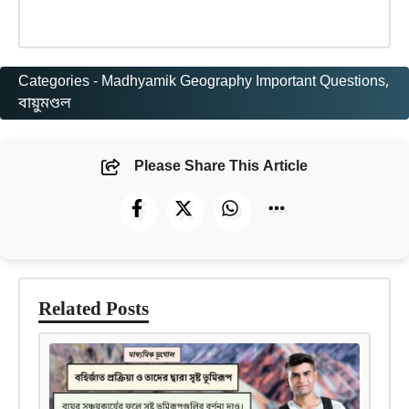
Categories -
Madhyamik Geography Important Questions
, 
বায়ুমণ্ডল
Please Share This Article
Related Posts