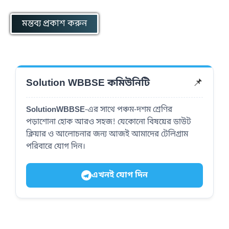
📌
Solution WBBSE কমিউনিটি
SolutionWBBSE
-এর সাথে পঞ্চম-দশম শ্রেণির
পড়াশোনা হোক আরও সহজ! যেকোনো বিষয়ের ডাউট
ক্লিয়ার ও আলোচনার জন্য আজই আমাদের টেলিগ্রাম
পরিবারে যোগ দিন।
এখনই যোগ দিন