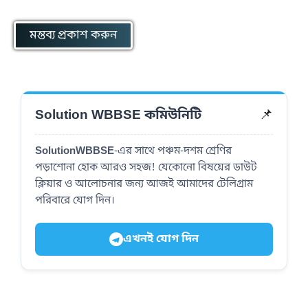
📌
Solution WBBSE কমিউনিটি
SolutionWBBSE
-এর সাথে পঞ্চম-দশম শ্রেণির
পড়াশোনা হোক আরও সহজ! যেকোনো বিষয়ের ডাউট
ক্লিয়ার ও আলোচনার জন্য আজই আমাদের টেলিগ্রাম
পরিবারে যোগ দিন।
এখনই যোগ দিন