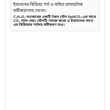
C₂H₄O₂ সংকেতের একটি জৈব যৌগ NaHCO₃-এর সাথে
CO₂ গ্যাস দেয়। যৌগটি শনাক্ত করো ও ইথানলের সাথে
এর বিক্রিয়ার শর্তসহ সমীকরণ দাও।