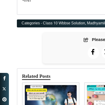
পারি।
Categories -
Class 10 Wbbse Solution
, 
Madhyamik
Please
Related Posts