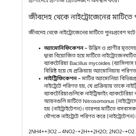
প্রাণীদেহে প্রাণীজ প্রোটিনরূপে অবস্থান করে।
জীবদেহ থেকে নাইট্রোজেনের মাটিতে প
জীবদেহ থেকে নাইট্রোজেনের মাটিতে পুনঃপ্রবেশ ঘটে দু
অ্যামোনিফিকেশন –
উদ্ভিদ ও প্রাণীর মৃতদে
দ্বারা বিয়োজিত হয়ে মাটিতে নাইট্রোজেনঘ
ব্যাকটেরিয়া Bacillus mycoides (ব্যাসিলাস
বিশ্লিষ্ট হয়ে যে প্রক্রিয়ায় অ্যামোনিয়ায় প
নাইট্রিফিকেশন –
মাটির অ্যামোনিয়া বিভিন্নপ্র
নাইট্রেটে পরিণত হয়, যে প্রক্রিয়ায় তাকে না
ব্যাকটেরিয়াগুলিকে নাইট্রিফাইং ব্যাকটেরিয়া 
আয়নগুলি মাটিতে Nitrosomonus (নাইট্রোসো
হয় (নাইট্রাইটেশন)। তারপর মাটিতে বসবাসকার
যৌগকে নাইট্রেটে পরিণত করে (নাইট্রেটেশন)
2
N
H
4
+
+
3
O
2
→
4
N
O
2
–
+
2
H
+
+
2
H
2
O
;
2
N
O
2
–
+
O
2