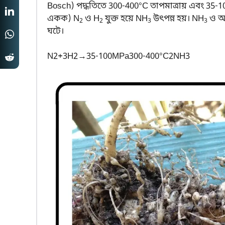
Bosch) পদ্ধতিতে 300-400°C তাপমাত্রায় এবং 35-1
একক) N
ও H
যুক্ত হয়ে NH
উৎপন্ন হয়। NH
ও অন
2
2
3
3
ঘটে।
N
2
+
3
H
2
→
35
‐
100
M
P
a
300
‐
400
°
C
2
N
H
3