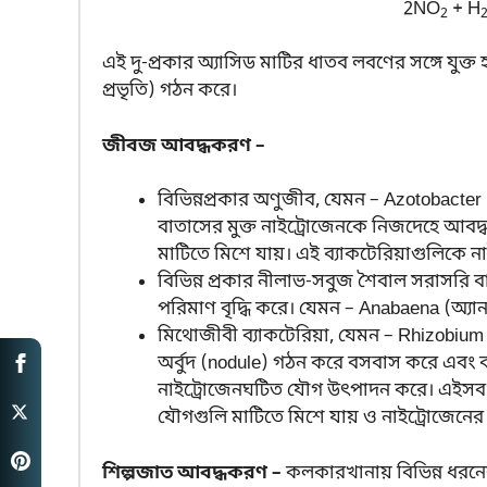
2NO
+ H
2
এই দু-প্রকার অ্যাসিড মাটির ধাতব লবণের সঙ্গে যুক্ত 
প্রভৃতি) গঠন করে।
জীবজ আবদ্ধকরণ –
বিভিন্নপ্রকার অণুজীব, যেমন – Azotobacter (
বাতাসের মুক্ত নাইট্রোজেনকে নিজদেহে আবদ্
মাটিতে মিশে যায়। এই ব্যাকটেরিয়াগুলিকে নাই
বিভিন্ন প্রকার নীলাভ-সবুজ শৈবাল সরাসরি 
পরিমাণ বৃদ্ধি করে। যেমন – Anabaena (অ্যান
মিথোজীবী ব্যাকটেরিয়া, যেমন – Rhizobium (
অর্বুদ (nodule) গঠন করে বসবাস করে এবং ব
নাইট্রোজেনঘটিত যৌগ উৎপাদন করে। এইসব ব্
যৌগগুলি মাটিতে মিশে যায় ও নাইট্রোজেনে
শিল্পজাত আবদ্ধকরণ –
কলকারখানায় বিভিন্ন ধরনের 