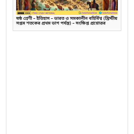
ষষ্ঠ শ্রেণী – ইতিহাস – ভারত ও সমকালীন বহির্বিশ্ব (খ্রিস্টীয়
সপ্তম শতকের প্রথম ভাগ পর্যন্ত) – সংক্ষিপ্ত প্রশ্নোত্তর