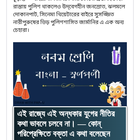
রাস্তায় পুলিশ থাকলেও উদ্‌বেগহীন জনস্রোত, ঝলমলে
দোকানপাট, সিনেমা থিয়েটারের বাইরে সুসজ্জিত
নারীপুরুষের ভিড় পুলিশশাসিত জার্মানির এ এক অন্য
চেহারা।
এই রাজ্যে এই অন্ধকার যুগের নীতির
কথা ভাবলে চলবে না। — কোন্
পরিপ্রেক্ষিতে বক্তা এ কথা বলেছেন