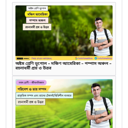
অষ্টম শ্রেণি ভূগোল – দক্ষিণ আমেরিকা – পম্পাস অঞ্চল –
রচনাধর্মী প্রশ্ন ও উত্তর