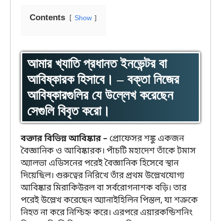
Contents
Show
আমার খ্যাতি প্রধানত ইনভেন্টর বা
আবিষ্কারক হিসাবে। – বক্তা নিজের
আবিষ্কারগুলির যে উল্লেখ করেছেন
সেগুলি বিবৃত করো।
বক্তার বিভিন্ন আবিষ্কার –
প্রোফেসর শঙ্কু একজন
বৈজ্ঞানিক ও আবিষ্কারক। পাঁচটি মহাদেশ তাঁকে টমাস
অ্যালভা এডিসনের পরেই বৈজ্ঞানিক হিসেবে স্থান
দিয়েছিল। গুরুত্বের নিরিখে তাঁর প্রথম উল্লেখযোগ্য
আবিষ্কার মিরাকিউরল বা সর্বরোগনাশক বড়ি। তার
পরেই উল্লেখ করেছেন অ্যানাইহিলিন পিস্তল, যা শত্রুকে
নিহত না করে নিশ্চিহ্ন করে। এরপরে এয়ারকন্ডিশনিং