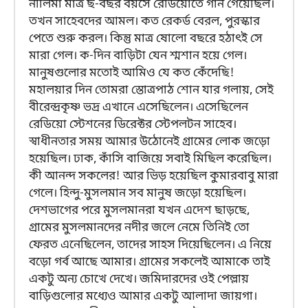
নীলিমা মাত্র ছ-বছর বয়সে রেডিয়োতে গান গেয়েছিল।
তখন সাহেবদের আমল। কত রেকর্ড বেরল, পুরস্কার
পেতে শুরু করল। কিন্তু মাত্র ষোলো বছরে হঠাৎই সে
মারা গেল। ক-দিন বাড়িটা যেন শ্মশান হয়ে গেল।
মানুষগুলোর মতোই আমিও যে কত কেঁদেছি!
মহালয়ার দিন তোমরা স্তোত্রপাঠ শোন যার গলায়, সেই
বীরেন্দ্রকৃষ্ণ ভদ্র এখানে এসেছিলেন। এসেছিলেন
রেডিয়ো স্টেশনের ডিরেক্টর স্টেপলটন সাহেব।
স্বাধীনতার সময় আমার উঠোনেই গ্রামের লোক জড়ো
হয়েছিল। ঢাক, কাঁসি বাজিয়ে সবাই মিছিল করেছিল।
কী আনন্দ সকলের! আর ভিড় হয়েছিল কুমারবাবু মারা
গেলে। হিন্দু-মুসলমান সব মানুষ জড়ো হয়েছিল।
দেশভাগের পরে মুসলমানরা যখন এদেশ ছাড়ছে,
গ্রামের মুসলমানদের নদীর জলে নেমে তিনিই তো
ফেরত এনেছিলেন, তাদের সাহস দিয়েছিলেন। এ নিয়ে
বড়ো গর্ব আছে আমার। গ্রামের সকলেই আমাকে তাই
একটু অন্য চোখে দেখে। জমিদারদের ওই পেল্লায়
বাড়িগুলোর মধ্যেও আমার একটু আলাদা জায়গা।