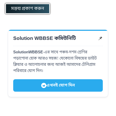
📌
Solution WBBSE কমিউনিটি
SolutionWBBSE
-এর সাথে পঞ্চম-দশম শ্রেণির
পড়াশোনা হোক আরও সহজ! যেকোনো বিষয়ের ডাউট
ক্লিয়ার ও আলোচনার জন্য আজই আমাদের টেলিগ্রাম
পরিবারে যোগ দিন।
এখনই যোগ দিন