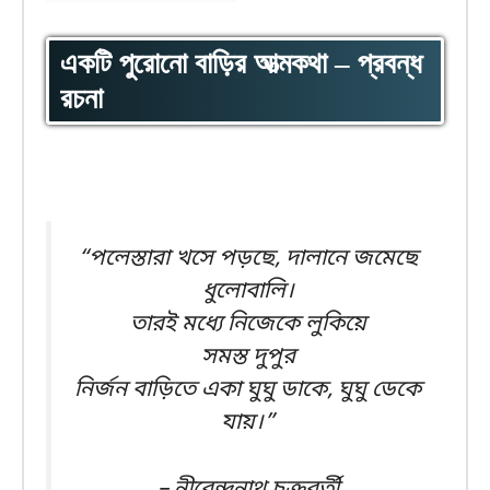
একটি পুরোনো বাড়ির আত্মকথা – প্রবন্ধ
রচনা
“পলেস্তারা খসে পড়ছে, দালানে জমেছে
ধুলোবালি।
তারই মধ্যে নিজেকে লুকিয়ে
সমস্ত দুপুর
নির্জন বাড়িতে একা ঘুঘু ডাকে, ঘুঘু ডেকে
যায়।”
– নীরেন্দ্রনাথ চক্রবর্তী