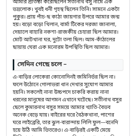
আমার প্রতিষ্ঠা করেছিলেন সতীনাথ বসু নামে এক
ভদ্রলোক। খুবই ধনী গৃহস্থ ছিলেন তিনি। সামনে একটা
পুকুর। প্রায় পাঁচ-ছ কাঠা জায়গার উপরে আমার জন্ম
হয়। বড়ো বড়ো খিলান, বার্মা টিকের দরজা জানালা,
দেয়ালে বাহারি নকশা-রাজকীয় চেহারা ছিল আমার।
মোট আটখানা ঘর, দুটো তলা ছিল। আম-কাঁঠালের
ছায়ায় ঘেরা এক মনোরম উপস্থিতি ছিল আমার।
সেদিন গেছে চলে –
এ-বাড়ির লোকেরা কোনোদিনই জমিনির্ভর ছিল না।
ফলে উঠোনে গোলাভরা ধান দেখার সুযোগ আমার
হয়নি। সকলেই নানা উচ্চপদে চাকরি করায় নানা
ধরনের মানুষের আগমন এখানে ঘটেছে। সতীনাথ বসুর
ছেলে কুমারনাথ বসুর সময়ে আমার খ্যাতি-বৈভব
অনেক বেড়ে যায়। বাইরের ঘরে বৈঠকখানা, পাশের
ঘরে লাইব্রেরি, তার ঝুল-বারান্দায় লিলি ফুল—বনেদি
হয়ে উঠি আমি ভিতরেও। এ-বাড়িরই একটি মেয়ে