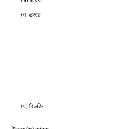
(খ) কারক
(গ) প্রত্যয়
(ঘ) বিভক্তি