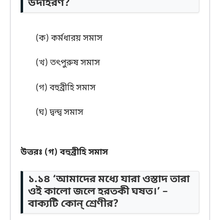
উদাহরণ?
(ক) কর্মধারয় সমাস
(খ) তৎপুরুষ সমাস
(গ) বহুব্রীহি সমাস
(ঘ) দ্বন্দ্ব সমাস
উত্তরঃ (গ) বহুব্রীহি সমাস
১.১৪ ‘আমাদের মধ্যে যারা ওস্তাদ তারা
ওই কালো জলে হরতকী ঘষত।’ –
বাক্যটি কোন্ শ্রেণীর?