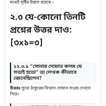
মধ্যেই সৃষ্টির উল্লাস রয়েছে ।
২.৩ যে-কোনো তিনটি
প্রশ্নের উত্তর দাও:
[৩x১=৩]
১২.৩.১ “সোনার দোয়াত কলম যে
সত্যই হতো” তা লেখক কীভাবে
জেনেছিলেন?
উত্তরঃ
সুভো ঠাকুরের বিখ্যাত দোয়াত সংগ্রহ দেখতে
গিয়ে।