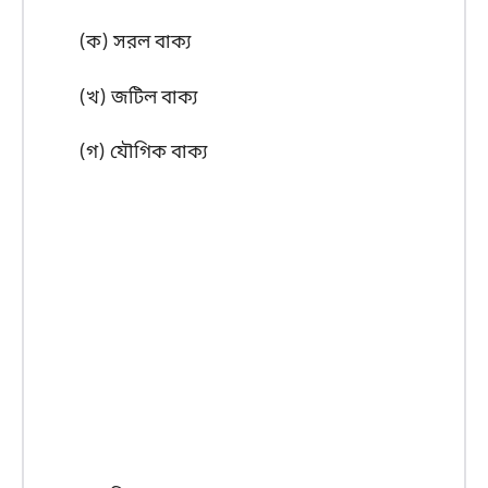
(ক) সরল বাক্য
(খ) জটিল বাক্য
(গ) যৌগিক বাক্য