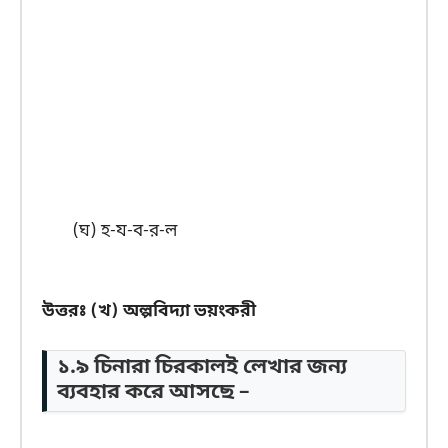
(ঘ) হ-য-ব-র-ল
উত্তরঃ (খ) অল্পবিদ্যা ভয়ংকরী
১.৯ চিনারা চিরকালই লেখার জন্য
ব্যবহার করে আসছে –