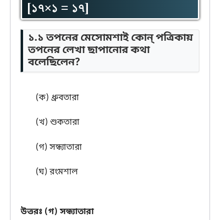
[১৭×১ = ১৭]
১.১ তপনের মেসোমশাই কোন্ পত্রিকায়
তপনের লেখা ছাপানোর কথা
বলেছিলেন?
(ক) ধ্রুবতারা
(খ) শুকতারা
(গ) সন্ধ্যাতারা
(ঘ) রংমশাল
উত্তরঃ
(গ) সন্ধ্যাতারা