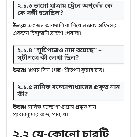
২.১.৩ ভামো যাত্রায় ট্রেনে অপূর্বের কে
কে সঙ্গী হয়েছিল?
উত্তরঃ
একজন আরদালি বা পিয়োন এবং অফিসের
একজন হিন্দুস্থানি ব্রাহ্মণ পেয়াদা।
২.১.৪ “সূচিপত্রেও নাম রয়েছে” –
সূচীপত্রে কী লেখা ছিল?
উত্তরঃ
‘প্রথম দিন’ (গল্প) শ্রীতপন কুমার রায়।
২.১.৫ মানিক বন্দ্যোপাধ্যায়ের প্রকৃত নাম
কী?
উত্তরঃ
মানিক বন্দ্যোপাধ্যায়ের প্রকৃত নাম
প্রবোধকুমার বন্দ্যোপাধ্যায়।
২.২ যে-কোনো চারটি