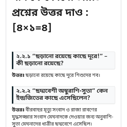
প্রশ্নের উত্তর দাও :
[৪×১=৪]
২.২.১ “ছড়ানো রয়েছে কাছে দূরে!” –
কী ছড়ানো রয়েছে?
উত্তরঃ
ছড়ানো রয়েছে কাছে দূরে শিশুদের শব।
২.২.২ “ছদ্মবেশী অম্বুরাশি-সুতা” কেন
ইন্দ্রজিতের কাছে এসেছিলেন?
উত্তরঃ
বীরবাহুর মৃত্যু সংবাদ ও রাজা রাবণের
যুদ্ধসজ্জার সংবাদ মেঘনাদকে দেওয়ার জন্য অনুবাশি-
সুতা মেঘনাদের ধাত্রীর ছদ্মবেশে এসেছিল।