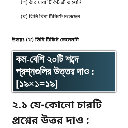
(গ) তাঁর দ্বারা টিকিট ক্রীত হয়নি
(ঘ) তিনি বিনা টিকিটে চলেছেন
উত্তরঃ (খ) তিনি টিকিট কেনেননি
কম-বেশি ২০টি শব্দে
প্রশ্নগুলির উত্তর দাও :
[১৯×১=১৯]
২.১ যে-কোনো চারটি
প্রশ্নের উত্তর দাও :