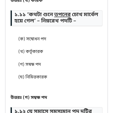
উত্তরঃ (খ) কারক
১.১১ ‘কথটা শুনে
তপনের
চোখ মার্বেল
হয়ে গেল’ – নিম্নরেখ পদটি –
(ক) সম্বোধন পদ
(খ) কর্তৃকারক
(গ) সম্বন্ধ পদ
(ঘ) নিমিত্তকারক
উত্তরঃ (গ) সম্বন্ধ পদ
১.১২ যে সমাসে সমস্যমান পদ দুটির