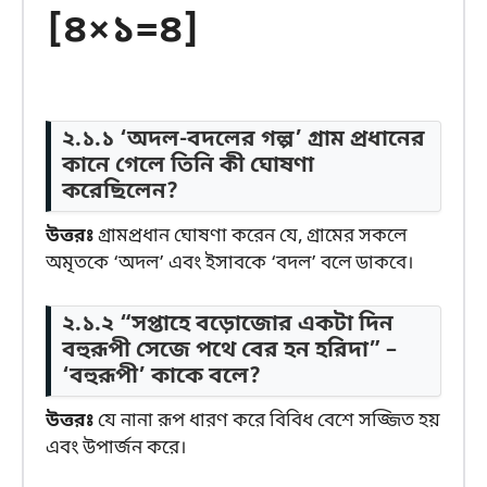
[৪×১=৪]
২.১.১ ‘অদল-বদলের গল্প’ গ্রাম প্রধানের
কানে গেলে তিনি কী ঘোষণা
করেছিলেন?
উত্তরঃ
গ্রামপ্রধান ঘোষণা করেন যে, গ্রামের সকলে
অমৃতকে ‘অদল’ এবং ইসাবকে ‘বদল’ বলে ডাকবে।
২.১.২ “সপ্তাহে বড়োজোর একটা দিন
বহুরূপী সেজে পথে বের হন হরিদা” –
‘বহুরূপী’ কাকে বলে?
উত্তরঃ
যে নানা রূপ ধারণ করে বিবিধ বেশে সজ্জিত হয়
এবং উপার্জন করে।