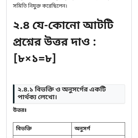
সমিতি নিযুক্ত করেছিলেন।
২.৪ যে-কোনো আটটি
প্রশ্নের উত্তর দাও :
[৮×১=৮]
২.৪.১ বিভক্তি ও অনুসর্গের একটি
পার্থক্য লেখো।
উত্তরঃ
বিভক্তি
অনুসর্গ