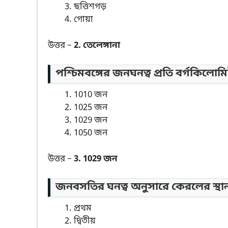
ছত্তিশগড়
গোয়া
উত্তর –
2. তেলেঙ্গানা
পশ্চিমবঙ্গের জনঘনত্ব প্রতি বর্গকিলোমি
1010 জন
1025 জন
1029 জন
1050 জন
উত্তর –
3. 1029 জন
জনবসতির ঘনত্ব অনুসারে কেরলের স্থান 
প্রথম
দ্বিতীয়