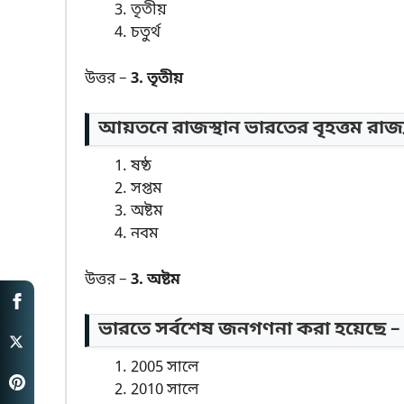
তৃতীয়
চতুর্থ
উত্তর –
3. তৃতীয়
আয়তনে রাজস্থান ভারতের বৃহত্তম রাজ্
ষষ্ঠ
সপ্তম
অষ্টম
নবম
উত্তর –
3. অষ্টম
ভারতে সর্বশেষ জনগণনা করা হয়েছে –
2005 সালে
2010 সালে