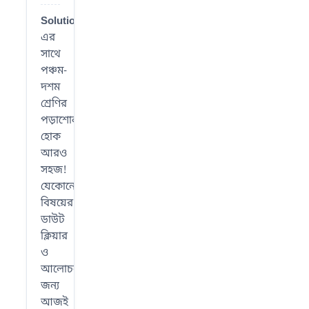
SolutionWBBSE
-
এর
সাথে
পঞ্চম-
দশম
শ্রেণির
পড়াশোনা
হোক
আরও
সহজ!
যেকোনো
বিষয়ের
ডাউট
ক্লিয়ার
ও
আলোচনার
জন্য
আজই