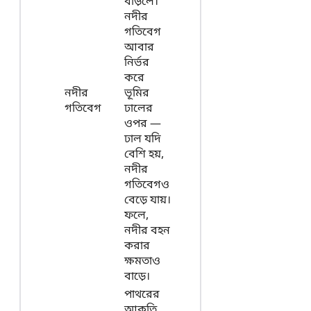
বাড়লে।
নদীর
গতিবেগ
আবার
নির্ভর
করে
নদীর
ভূমির
গতিবেগ
ঢালের
ওপর —
ঢাল যদি
বেশি হয়,
নদীর
গতিবেগও
বেড়ে যায়।
ফলে,
নদীর বহন
করার
ক্ষমতাও
বাড়ে।
পাথরের
আকৃতি