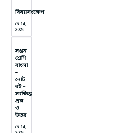
–
বিষয়সংক্ষেপ
মে 14,
2026
সপ্তম
শ্রেণি
বাংলা
–
নোট
বই –
সংক্ষিপ্ত
প্রশ্ন
ও
উত্তর
মে 14,
2026