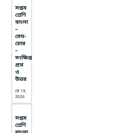
সপ্তম
শ্রেণি
বাংলা
–
মেঘ-
চোর
–
সংক্ষিপ্ত
প্রশ্ন
ও
উত্তর
মে 19,
2026
সপ্তম
শ্রেণি
বাংলা