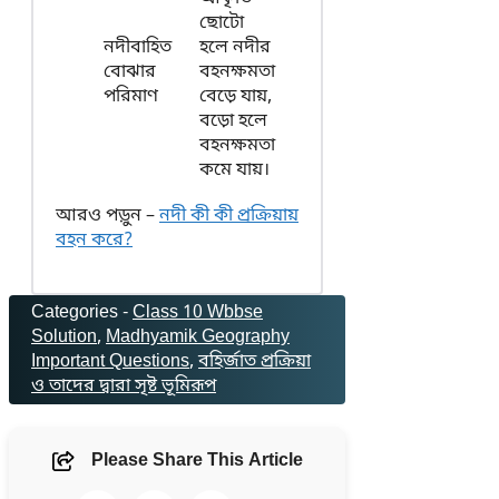
ছোটো
নদীবাহিত
হলে নদীর
বোঝার
বহনক্ষমতা
পরিমাণ
বেড়ে যায়,
বড়ো হলে
বহনক্ষমতা
কমে যায়।
আরও পড়ুন –
নদী কী কী প্রক্রিয়ায়
বহন করে?
Categories -
Class 10 Wbbse
Solution
, 
Madhyamik Geography
Important Questions
, 
বহির্জাত প্রক্রিয়া
ও তাদের দ্বারা সৃষ্ট ভূমিরূপ
Please Share This Article