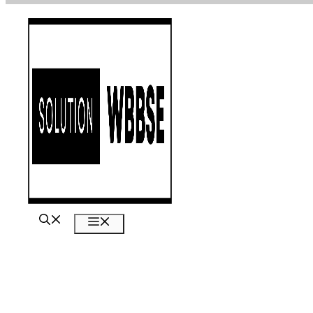
এড়িেয়
লেখায়
যান
মেনু