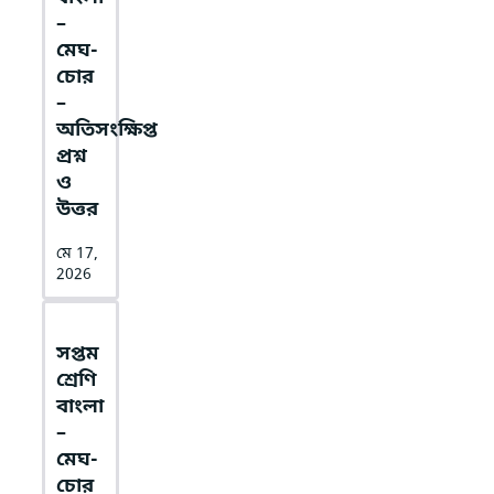
–
মেঘ-
চোর
–
অতিসংক্ষিপ্ত
প্রশ্ন
ও
উত্তর
মে 17,
2026
সপ্তম
শ্রেণি
বাংলা
–
মেঘ-
চোর