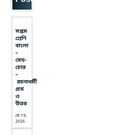
সপ্তম
শ্রেণি
বাংলা
–
মেঘ-
চোর
–
রচনাধর্মী
প্রশ্ন
ও
উত্তর
মে 19,
2026