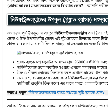
দশম শ্রেণীর পরীক্ষার জন্য অনেক গুরুত্বপূর্ণ, এই প্রশ্নটি মাধ্যমিক ভ
(গ্র্যান্ড ব্যাংক) মৎস্যক্ষেত্রের জন্য বিখ্যাত কেন?
– আপনি পরীক্ষ
নিউফাউন্ডল্যান্ডের উপকূল (গ্র্যান্ড ব্যাংক) মৎস্
কানাডার পূর্ব উপকূলের অদূরে
নিউফাউন্ডল্যান্ডদ্বীপ
অবস্থিত। এই 
স্রোত ও উষ্ণ উপসাগরীয় স্রোত। এই দুই স্রোতের মিলনের ফলে
নিউফ
গ্র্যান্ড ব্যাংক নামে একটি বিশাল মাচড়া, যা মৎস্যচাষের জন্য বিখ্য
গ্র্যান্ড ব্যাংক মগ্ন চড়াটির আয়তন প্রায় 96000 বর্গকি
নাতিশীতোরমণ্ডলে অবস্থিত হওয়ায় এখানে সারাবছর মাছের 
উষ্ণ ও শীতল স্রোতের মিলনের ফলে এখানে মাছের খাদ্য প্ল্যাঙ্
এজন্য গ্র্যান্ড ব্যাংককে কেন্দ্র করে
নিউফাউন্ডল্যান্ডের
উপকূল
হ্যালিবাট প্রভৃতি) ভিড় করে। এর ফলে সমগ্র এলাকাটি মৎস্যক্ষে
আরও পড়ুন
,
নিউফাউন্ডল্যান্ডের কাছে মগ্নচড়া সৃষ্টি হয়েছে কেন?
এই আর্টিকেলে আমরা আলোচনা করেছি কেন নিউফাউন্ডল্যান্ডের উপকূল (