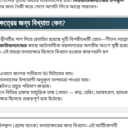
ূগোলের তৃতীয় অধ্যায় বারিমণ্ডলের প্রশ্ন।
নিউফাউন্ডল্যান্ডের উপকূল
ার জন্য তৈরী করে গেলে আপনি লিখে আস্তে পারবেন।
যক্ষেত্রের জন্য বিখ্যাত কেন?
দ্বীপটির পাশ দিয়ে প্রবাহিত হয়েছে দুটি বিপরীতধর্মী স্রোত—শীতল ল্যাব্র
াউন্ডল্যান্ডের
কাছে আটলান্টিক মহাসাগরের অগভীর অংশে সৃষ্টি হয়ে
াত। এই মাচড়া মৎস্যক্ষেত্র হিসেবে বিখ্যাত হওয়ার কারণগুলি হল
মি এবং এখানে জলের গভীরতা 90 মিটারের কম।
বসবাসের উপযোগী অনুকূল তাপমাত্রা পাওয়া যায়।
কটনও প্রচুর পরিমাণ জন্মায়।
ে বিভিন্ন প্রকার সামুদ্রিক মাছ (যেমন — কড়, হেরিং, ম্যাকারেল, হ্যাডক
ত্র হিসেবে গুরুত্বপূর্ণ হয়ে উঠেছে।
গ্র্যান্ড ব্যাংক) মৎস্যক্ষেত্রের জন্য বিখ্যাত। এই আর্টিকেলটি