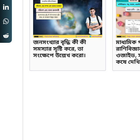
জনসংখ্যার বৃদ্ধি কী কী
মাধ্যমিক 
সমস্যার সৃষ্টি করে, তা
রাশিবিজ্ঞা
সংক্ষেপে উল্লেখ করো।
ওজাইভ, সং
কষে দেখি