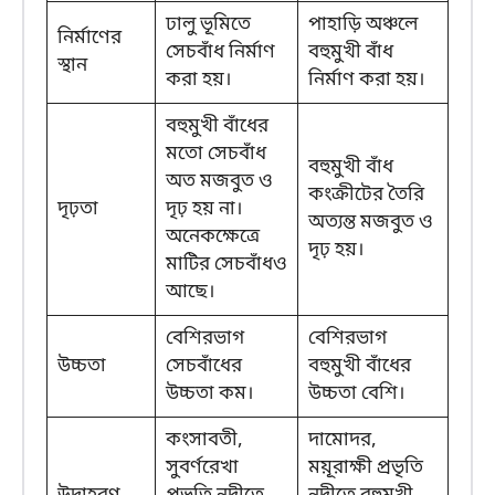
ঢালু ভূমিতে
পাহাড়ি অঞ্চলে
নির্মাণের
সেচবাঁধ নির্মাণ
বহুমুখী বাঁধ
স্থান
করা হয়।
নির্মাণ করা হয়।
বহুমুখী বাঁধের
মতো সেচবাঁধ
বহুমুখী বাঁধ
অত মজবুত ও
কংক্রীটের তৈরি
দৃঢ়তা
দৃঢ় হয় না।
অত্যন্ত মজবুত ও
অনেকক্ষেত্রে
দৃঢ় হয়।
মাটির সেচবাঁধও
আছে।
বেশিরভাগ
বেশিরভাগ
উচ্চতা
সেচবাঁধের
বহুমুখী বাঁধের
উচ্চতা কম।
উচ্চতা বেশি।
কংসাবতী,
দামোদর,
সুবর্ণরেখা
ময়ূরাক্ষী প্রভৃতি