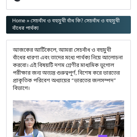
Home
»
সেচবাঁধ ও বহুমুখী বাঁধ কি? সেচবাঁধ ও বহুমুখী
বাঁধের পার্থক্য
আজকের আর্টিকেলে, আমরা সেচবাঁধ ও বহুমুখী
বাঁধের ধারণা এবং তাদের মধ্যে পার্থক্য নিয়ে আলোচনা
করবো। এই বিষয়টি দশম শ্রেণীর মাধ্যমিক ভূগোল
পরীক্ষার জন্য অত্যন্ত গুরুত্বপূর্ণ, বিশেষ করে ভারতের
প্রাকৃতিক পরিবেশ অধ্যায়ের “ভারতের জলসম্পদ”
বিভাগে।