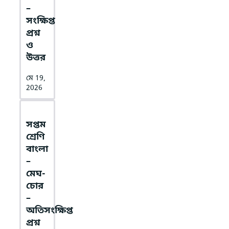
–
সংক্ষিপ্ত
প্রশ্ন
ও
উত্তর
মে 19,
2026
সপ্তম
শ্রেণি
বাংলা
–
মেঘ-
চোর
–
অতিসংক্ষিপ্ত
প্রশ্ন