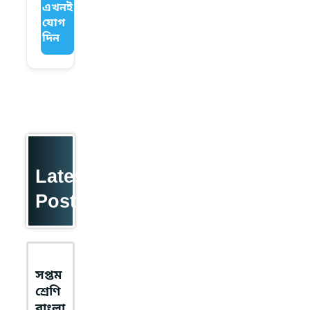
এখনই
যোগ
দিন
Latest
Posts
সপ্তম
শ্রেণি
বাংলা