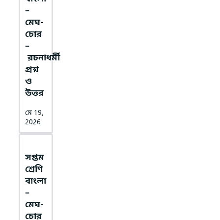
–
মেঘ-
চোর
–
রচনাধর্মী
প্রশ্ন
ও
উত্তর
মে 19,
2026
সপ্তম
শ্রেণি
বাংলা
–
মেঘ-
চোর