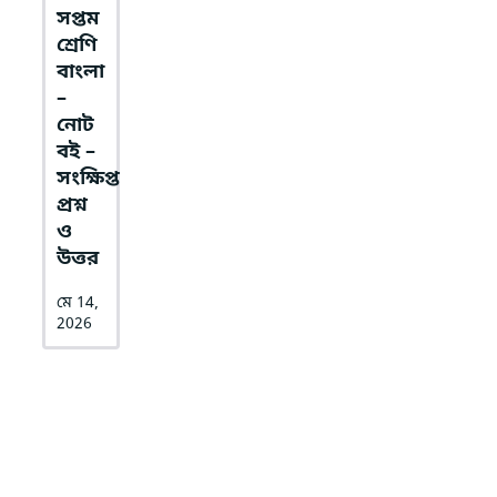
সপ্তম
শ্রেণি
বাংলা
–
নোট
বই –
সংক্ষিপ্ত
প্রশ্ন
ও
উত্তর
মে 14,
2026