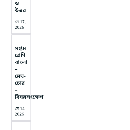
ও
উত্তর
মে 17,
2026
সপ্তম
শ্রেণি
বাংলা
–
মেঘ-
চোর
–
বিষয়সংক্ষেপ
মে 14,
2026