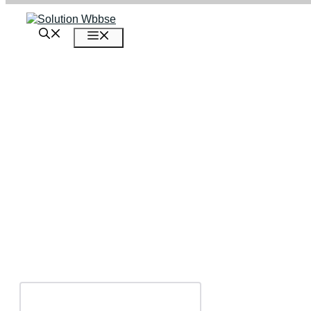
এড়িেয়
লেখায়
মেনু
যান