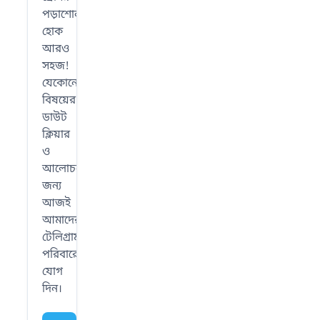
পড়াশোনা
হোক
আরও
সহজ!
যেকোনো
বিষয়ের
ডাউট
ক্লিয়ার
ও
আলোচনার
জন্য
আজই
আমাদের
টেলিগ্রাম
পরিবারে
যোগ
দিন।