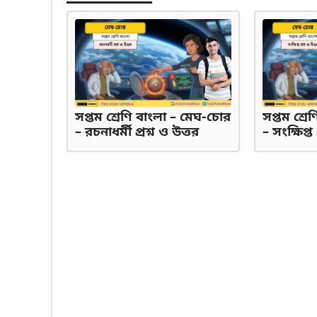
সপ্তম শ্রেণি বাংলা – মেঘ-চোর
সপ্তম শ্র
– রচনাধর্মী প্রশ্ন ও উত্তর
– সংক্ষিপ্ত 