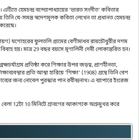
’। এটিতে হেমচন্দ্র বন্দ্যোপাধ্যায়ের ‘ভারত সংগীত’ কবিতার
ে তিনি যে-সমস্ত স্বদেশমূলক কবিতা লেখেন তা প্রধানত হেমচন্দ্র
 করেছে।
অগ্রহায়ণ) যশোহরের ফুলতলি গ্রামের বেণীমাধব রায়চৌধুরীর দশম
র বিবাহ হয়। মাত্র 29 বছর বয়সে মৃণালিনী দেবী লোকান্তরিত হন।
রহ্মচর্যাশ্রম প্রতিষ্ঠা করে শিক্ষার উপর জড়ত্ব, প্রাণহীনতা,
ষাব্যবস্থার প্রতি আস্থা হারিয়ে ‘শিক্ষা’ (1908) গ্রন্থে তিনি বেশ
 কাব্যের জন্য নোবেল পুরস্কার পান রবীন্দ্রনাথ। এ ব্যাপারে ইংরেজ
াবণ) বেলা 12টা 10 মিনিটে শ্রাবণের আকাশকে অশ্রুমুখর করে