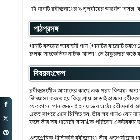
এই গানটি রবীন্দ্রনাথের ঋতুপর্যায়ের অন্তর্গত ‘বসন্ত’
পাঠপ্রসঙ্গ
গানটি বসন্তের আবাহনী গান (গানটির বারোটি চরণে 27 
রূপক-সাংকেতিক নাটক ‘রাজা’-তে ঠাকুরদার কণ্ঠে ব্
বিষয়সংক্ষেপ
রবীন্দ্রসংগীত আমাদের কাছে এক পরম বিস্ময়। অন্
জিজ্ঞাসা করতে হয় কিন্তু প্রায় আড়াই হাজার রবীন্দ
যে-কোনো গান শুনলেই হৃদয় ভরে ওঠে। রবীন্দ্রনাথ 
একই সাগরে এসে মিলিত হয়, তাঁর সব গানও যেন নান
ফলে তাঁর সব গানেরই সামগ্রিক পরিবেশ একইরকম হয
ঋতুপ্রেমিক গীতিকবি রবীন্দ্রনাথ। তাঁর ঋতুপর্যায়ের 