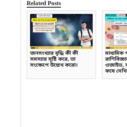
Related Posts
জনসংখ্যার বৃদ্ধি কী কী
মাধ্যমিক 
সমস্যার সৃষ্টি করে, তা
রাশিবিজ্ঞা
সংক্ষেপে উল্লেখ করো।
ওজাইভ, সং
কষে দেখি