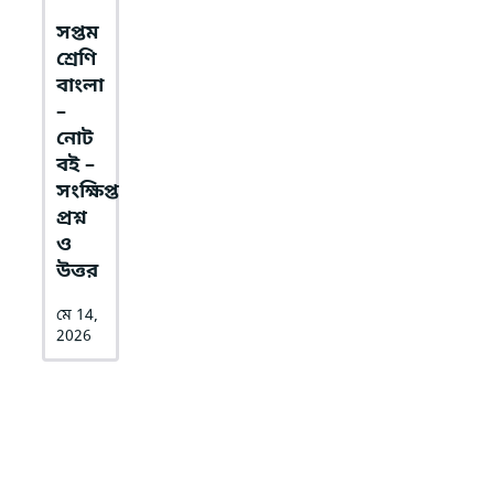
সপ্তম
শ্রেণি
বাংলা
–
নোট
বই –
সংক্ষিপ্ত
প্রশ্ন
ও
উত্তর
মে 14,
2026