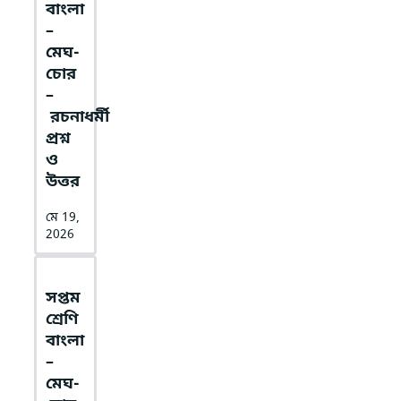
বাংলা
–
মেঘ-
চোর
–
রচনাধর্মী
প্রশ্ন
ও
উত্তর
মে 19,
2026
সপ্তম
শ্রেণি
বাংলা
–
মেঘ-