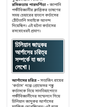
রসিকতায় পারদর্শিতা
–
জাপানি
পক্ষীবিজ্ঞানীর ক্লান্তিকর ভাষণের
সময় চেয়ারের হাতলে কর্ভাসের
ঠোঁটতালি সবাইকে আনন্দ
দিয়েছিল। এই ঘটনা কর্ভাসের
রসবোধেরই প্রমাণ।
চিলিয়ান জাদুকর
আর্গাসের চরিত্র
সম্পর্কে যা জান
লেখো।
আর্গাসের চরিত্র
–
সত্যজিৎ রায়ের
‘কর্ভাস’ গল্পে প্রোফেসর শঙ্কু
কর্ভাসকে নিয়ে সানতিয়াগোতে
পক্ষীবিজ্ঞানীদের সম্মেলনে গিয়ে
চিলিয়ান জাদুকর আর্গাসের