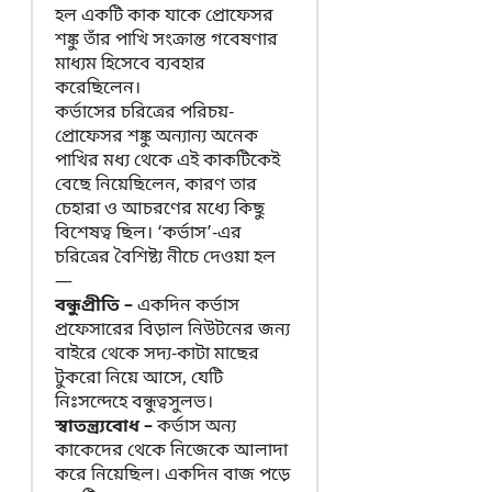
হল একটি কাক যাকে প্রোফেসর
শঙ্কু তাঁর পাখি সংক্রান্ত গবেষণার
মাধ্যম হিসেবে ব্যবহার
করেছিলেন।
কর্ভাসের চরিত্রের পরিচয়-
প্রোফেসর শঙ্কু অন্যান্য অনেক
পাখির মধ্য থেকে এই কাকটিকেই
বেছে নিয়েছিলেন, কারণ তার
চেহারা ও আচরণের মধ্যে কিছু
বিশেষত্ব ছিল। ‘কর্ভাস’-এর
চরিত্রের বৈশিষ্ট্য নীচে দেওয়া হল
—
বন্ধুপ্রীতি –
একদিন কর্ভাস
প্রফেসারের বিড়াল নিউটনের জন্য
বাইরে থেকে সদ্য-কাটা মাছের
টুকরো নিয়ে আসে, যেটি
নিঃসন্দেহে বন্ধুত্বসুলভ।
স্বাতন্ত্র্যবোধ –
কর্ভাস অন্য
কাকেদের থেকে নিজেকে আলাদা
করে নিয়েছিল। একদিন বাজ পড়ে