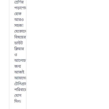
শ্রেণির
পড়াশোনা
হোক
আরও
সহজ!
যেকোনো
বিষয়ের
ডাউট
ক্লিয়ার
ও
আলোচনার
জন্য
আজই
আমাদের
টেলিগ্রাম
পরিবারে
যোগ
দিন।