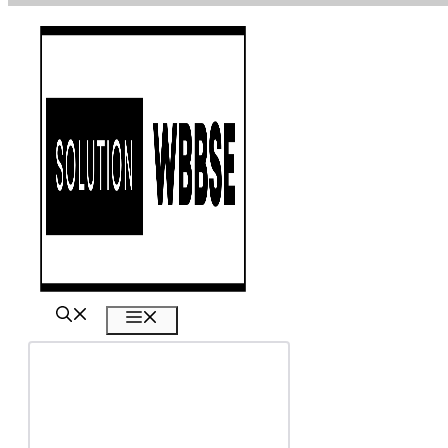
এড়িেয়
লেখায়
যান
মেনু