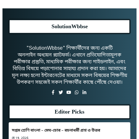
SolutionWbbse
"SolutionWbbse" শিক্ষার্থীদের জন্য একটি
অনলাইন অধ্যয়ন প্ল্যাটফর্ম। এখানে প্রতিযোগিতামূলক
পরীক্ষার প্রস্তুতি, মাধ্যমিক পরীক্ষার জন্য গাইডলাইন, এবং
বিভিন্ন বিষয়ে পড়াশোনার সাহায্য প্রদান করা হয়। আমাদের
মূল লক্ষ্য হলো ইন্টারনেটের মাধ্যমে সকল বিষয়ের শিক্ষণীয়
উপকরণ সহজেই সকল শিক্ষার্থীর কাছে পৌঁছে দেওয়া।
Editor Picks
সপ্তম শ্রেণি বাংলা – মেঘ-চোর – রচনাধর্মী প্রশ্ন ও উত্তর
মে 19, 2026