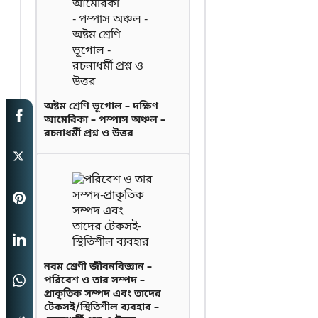
অষ্টম শ্রেণি ভূগোল – দক্ষিণ
আমেরিকা – পম্পাস অঞ্চল –
রচনাধর্মী প্রশ্ন ও উত্তর
নবম শ্রেণী জীবনবিজ্ঞান –
পরিবেশ ও তার সম্পদ –
প্রাকৃতিক সম্পদ এবং তাদের
টেকসই/স্থিতিশীল ব্যবহার –