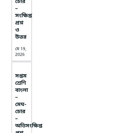
চোর
–
সংক্ষিপ্ত
প্রশ্ন
ও
উত্তর
মে 19,
2026
সপ্তম
শ্রেণি
বাংলা
–
মেঘ-
চোর
–
অতিসংক্ষিপ্ত