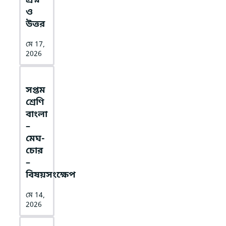
প্রশ্ন
ও
উত্তর
মে 17,
2026
সপ্তম
শ্রেণি
বাংলা
–
মেঘ-
চোর
–
বিষয়সংক্ষেপ
মে 14,
2026