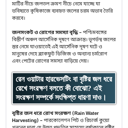
মাটির নীচে জলতল ক্রমশ নীচে নেমে যাচ্ছে যা
ভবিষ্যতে কৃষিকাজে ব্যবহৃত জলের চরম অভাব তৈরি
করবে।
জলসংকট ও রোগের সমস্যা বৃদ্ধি –
পশ্চিমবঙ্গের
বিস্তীর্ণ অঞ্চল আর্সেনিক দূষণে আক্রান্ত। ভূগর্ভস্থ জলের
স্তর নেমে যাওয়াতেই এই আর্সেনিক দূষণ ঘটে ও
মানুষের দেহে ব্ল্যাকফুট ডিজিজ ও অন্যান্য চর্মরোগ
এবং পেটের রোগের সমস্যা বাড়িয়ে দেয়।
রেন ওয়াটার হারভেসটিং বা বৃষ্টির জল ধরে
রেখে সংরক্ষণ বলতে কী বোঝো? এই
সংরক্ষণ সম্পর্কে সংক্ষিপ্ত ধারণা দাও।
বৃষ্টির জল ধরে রোখ সংরক্ষণ (Rain Water
Harvesting) –
পারকোলেশন পিট ও রিচার্জ কুয়ো
খননের দ্বারা যে উন্নত পদ্ধতির সাহায্যে বর্ষাকালে বৃষ্টির