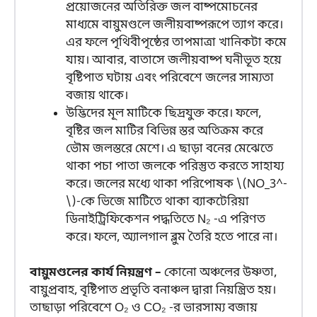
প্রয়োজনের অতিরিক্ত জল বাষ্পমোচনের
মাধ্যমে বায়ুমণ্ডলে জলীয়বাষ্পরূপে ত্যাগ করে।
এর ফলে পৃথিবীপৃষ্ঠের তাপমাত্রা খানিকটা কমে
যায়। আবার, বাতাসে জলীয়বাষ্প ঘনীভূত হয়ে
বৃষ্টিপাত ঘটায় এবং পরিবেশে জলের সাম্যতা
বজায় থাকে।
উদ্ভিদের মূল মাটিকে ছিদ্রযুক্ত করে। ফলে,
বৃষ্টির জল মাটির বিভিন্ন স্তর অতিক্রম করে
ভৌম জলস্তরে মেশে। এ ছাড়া বনের মেঝেতে
থাকা পচা পাতা জলকে পরিস্তুত করতে সাহায্য
করে। জলের মধ্যে থাকা পরিপোষক \(NO_3^-
\)-কে ভিজে মাটিতে থাকা ব্যাকটেরিয়া
ডিনাইট্রিফিকেশন পদ্ধতিতে N₂ -এ পরিণত
করে। ফলে, অ্যালগাল ব্লুম তৈরি হতে পারে না।
বায়ুমণ্ডলের কার্য নিয়ন্ত্রণ –
কোনো অঞ্চলের উষ্ণতা,
বায়ুপ্রবাহ, বৃষ্টিপাত প্রভৃতি বনাঞ্চল দ্বারা নিয়ন্ত্রিত হয়।
তাছাড়া পরিবেশে O₂ ও CO₂ -র ভারসাম্য বজায়