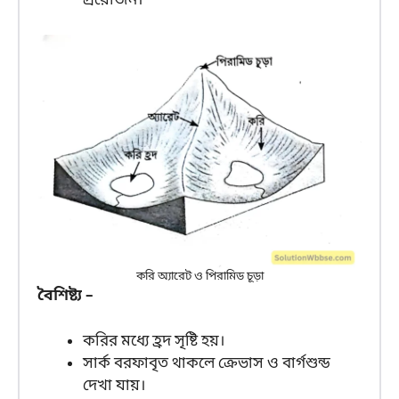
প্রয়োজন।
করি অ্যারেট ও পিরামিড চূড়া
বৈশিষ্ট্য –
করির মধ্যে হ্রদ সৃষ্টি হয়।
সার্ক বরফাবৃত থাকলে ক্রেভাস ও বার্গশুন্ড
দেখা যায়।