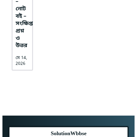
–
নোট
বই –
সংক্ষিপ্ত
প্রশ্ন
ও
উত্তর
মে 14,
2026
SolutionWbbse