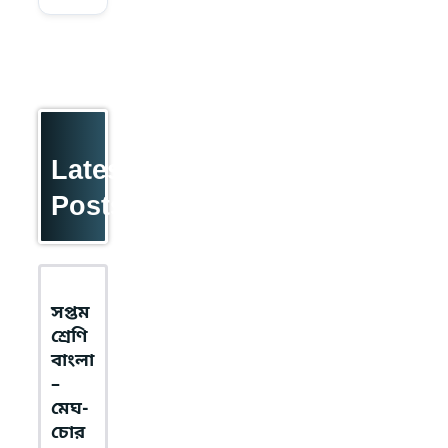
Latest
Posts
সপ্তম
শ্রেণি
বাংলা
–
মেঘ-
চোর