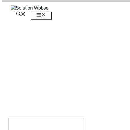
এড়িেয়
লেখায়
মেনু
যান