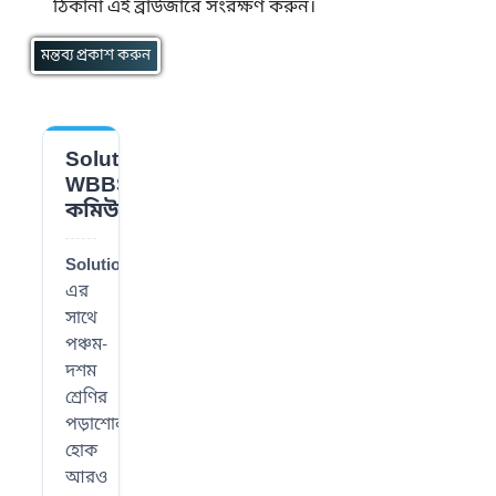
ঠিকানা এই ব্রাউজারে সংরক্ষণ করুন।
Solution
📌
WBBSE
কমিউনিটি
SolutionWBBSE
-
এর
সাথে
পঞ্চম-
দশম
শ্রেণির
পড়াশোনা
হোক
আরও