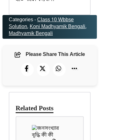
Categories -
Class 10 Wbbse
Solution
, 
Koni Madhyamik Bengali
, 
Madhyamik Bengali
Please Share This Article
Related Posts