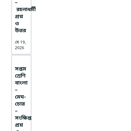
–
রচনাধর্মী
প্রশ্ন
ও
উত্তর
মে 19,
2026
সপ্তম
শ্রেণি
বাংলা
–
মেঘ-
চোর
–
সংক্ষিপ্ত
প্রশ্ন