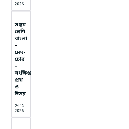
2026
সপ্তম
শ্রেণি
বাংলা
–
মেঘ-
চোর
–
সংক্ষিপ্ত
প্রশ্ন
ও
উত্তর
মে 19,
2026