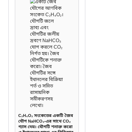
C₂H₄O₂ সংকেতের একটি জৈব
যৌগ NaHCO₃-এর সাথে CO₂
গ্যাস দেয়। যৌগটি শনাক্ত করো