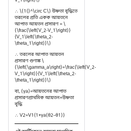
V_1\right)\)
∴ \(1{}^\circ C\) উষ্ণতা বৃদ্ধিতে
তরলের প্রতি একক আয়তনে
আপাত আয়তন প্রসারণ = \
(\frac{\left(V_2-V_1\right)}
{V_1\left(\theta_2-
\theta_1\right)}\)
∴ তরলের আপাত আয়তন
প্রসারণ গুণাঙ্ক \
(\left(\gamma_a\right)=\frac{\left(V_2-
V_1\right)}{V_1\left(\theta_2-
\theta_1\right)}\)
বা,
(
γ
a
)
=
আয়তনের আপাত
প্রসারণ
প্রাথমিক আয়তন
×
উষ্ণতা
বৃদ্ধি
∴
V
2
=
V
1
{
1
+
γ
a
(
θ
2
–
θ
1
)
}