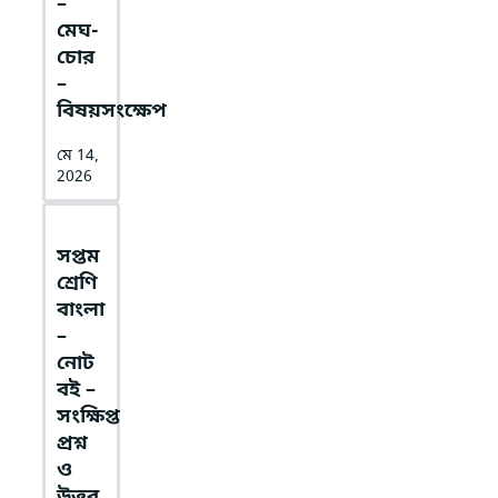
–
মেঘ-
চোর
–
বিষয়সংক্ষেপ
মে 14,
2026
সপ্তম
শ্রেণি
বাংলা
–
নোট
বই –
সংক্ষিপ্ত
প্রশ্ন
ও
উত্তর