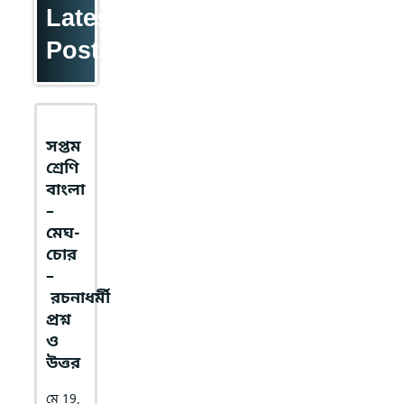
Latest
Posts
সপ্তম
শ্রেণি
বাংলা
–
মেঘ-
চোর
–
রচনাধর্মী
প্রশ্ন
ও
উত্তর
মে 19,