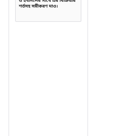
ও ইথানলের সাথে এর বিক্রিয়ার
শর্তসহ সমীকরণ দাও।