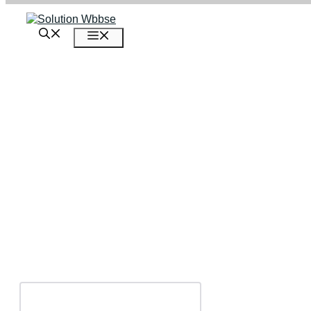
এড়িেয়
লেখায়
মেনু
যান