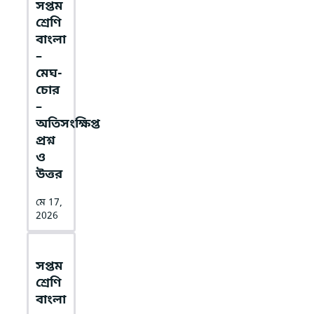
সপ্তম
শ্রেণি
বাংলা
–
মেঘ-
চোর
–
অতিসংক্ষিপ্ত
প্রশ্ন
ও
উত্তর
মে 17,
2026
সপ্তম
শ্রেণি
বাংলা