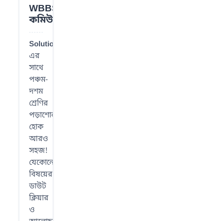
📌
WBBSE
কমিউনিটি
SolutionWBBSE
-
এর
সাথে
পঞ্চম-
দশম
শ্রেণির
পড়াশোনা
হোক
আরও
সহজ!
যেকোনো
বিষয়ের
ডাউট
ক্লিয়ার
ও