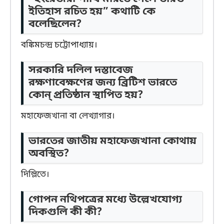
ইতিহাস রচিত হয়” কথাটি কে
বলেছিলেন?
বঙ্কিমচন্দ্র চট্টোপাধ্যায়।
সরকারি দলিল দস্তাবেজ
রক্ষণাবেক্ষণের জন্য ব্রিটিশ ভারতে
কোন্ প্রতিষ্ঠান স্থাপিত হয়?
মহাফেজখানা বা লেখ্যাগার।
ভারতের জাতীয় মহাফেজখানা কোথায়
অবস্থিত?
দিল্লিতে।
গোপন নথিপত্রের মধ্যে উল্লেখযোগ্য
দিকগুলি কী কী?