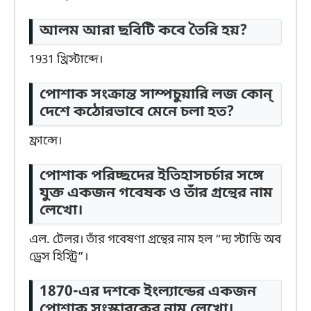
আলম আরা ছবিটি কবে তৈরি হয়?
1931 খ্রিস্টাব্দে।
পোশাক সংক্রান্ত সাম্পচুয়ারি লজ কোন্
দেশে কঠোরভাবে মেনে চলা হত?
ফ্রান্সে।
পোশাক পরিচ্ছদের ইতিহাসচর্চার সঙ্গে
যুক্ত একজন গবেষক ও তাঁর গ্রন্থের নাম
লেখো।
এল. টেলর। তাঁর গবেষণা গ্রন্থের নাম হল “দ্য স্টাডি অব
ড্রেস হিস্ট্রি”।
1870-এর দশকে ইংল্যান্ডের একজন
পোশাক সংস্কারকের নাম লেখো।