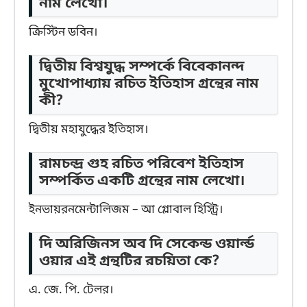
নাম লেখো।
ক্রিস্টিন ডবিন।
দ্বিতীয় বিশ্বযুদ্ধ সম্পর্কে বিবেকানন্দ
মুখোপাধ্যায় রচিত ইতিহাস গ্রন্থের নাম
কী?
দ্বিতীয় মহাযুদ্ধের ইতিহাস।
রামচন্দ্র গুহ রচিত পরিবেশ ইতিহাস
সম্পর্কিত একটি গ্রন্থের নাম লেখো।
ইনভায়রনমেন্টালিজম – আ গ্লোবাল হিস্ট্রি।
দি অরিজিনস অব দি সেকেন্ড ওয়ার্ল্ড
ওয়ার এই গ্রন্থটির রচয়িতা কে?
এ. জে. পি. টেলর।