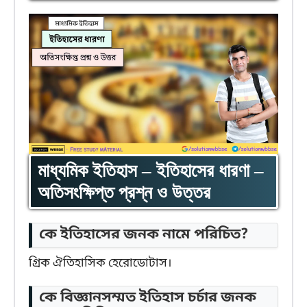
মাধ্যমিক ইতিহাস – ইতিহাসের ধারণা –
অতিসংক্ষিপ্ত প্রশ্ন ও উত্তর
কে ইতিহাসের জনক নামে পরিচিত?
গ্রিক ঐতিহাসিক হেরোডোটাস।
কে বিজ্ঞানসম্মত ইতিহাস চর্চার জনক