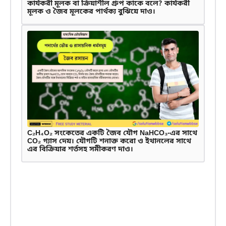
কার্যকরী মূলক বা ক্রিয়াশীল গ্রুপ কাকে বলে? কার্যকরী
মূলক ও জৈব মূলকের পার্থক্য বুঝিয়ে দাও।
C₂H₄O₂ সংকেতের একটি জৈব যৌগ NaHCO₃-এর সাথে
CO₂ গ্যাস দেয়। যৌগটি শনাক্ত করো ও ইথানলের সাথে
এর বিক্রিয়ার শর্তসহ সমীকরণ দাও।