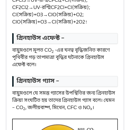
C
F
C
l
3
→
UV-রশ্মি
C
F
C
l
2
+
C
l
(
সক্রিয়
)
;
C
F
2
C
l
2
→
UV-রশ্মি
C
F
2
C
l
+
C
l
(
সক্রিয়
)
;
C
l
(
সক্রিয়
)
+
O
3
→
C
l
O
(
সক্রিয়
)
+
O
2
;
C
l
O
(
সক্রিয়
)
+
O
3
→
C
l
(
সক্রিয়
)
+
2
O
2
↑
গ্রিনহাউস এফেক্ট –
বায়ুমণ্ডলে মূলত CO
-এর ঘনত্ব বৃদ্ধিজনিত কারণে
2
পৃথিবীর গড় তাপমাত্রা বৃদ্ধির ঘটনাকে গ্রিনহাউস
এফেক্ট বলে।
গ্রিনহাউস গ্যাস –
বায়ুমণ্ডলে যে সমস্ত গ্যাসের উপস্থিতির জন্য গ্রিনহাউস
ক্রিয়া সংঘটিত হয় তাদের গ্রিনহাউস গ্যাস বলে। যেমন
– CO
, জলীয়বাষ্প, মিথেন, CFC ও NO
।
2
x