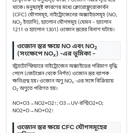
প্রাকৃতিক ও মনুষ্যসৃষ্ট কারণে ওজোন গহ্বর সৃষ্টি হয়ে
থাকে। মনুষ্যসৃষ্ট কারণের মধ্যে ক্লোরোফ্লুরোকার্বন
(CFC) যৌগসমূহ, নাইট্রোজেনের অক্সাইডসমূহ (NO,
NO
ইত্যাদি), হ্যালোন যৌগসমূহ (যেমন – হ্যালোন
2
1211 ও হ্যালোন 1301) ওজোন স্তরের বিনাশ ঘটায়।
ওজোন স্তর ক্ষয়ে NO এবং NO
2
(সংক্ষেপে NO
) -এর ভূমিকা –
x
স্ট্র্যাটোস্ফিয়ারে নাইট্রোজেন অক্সাইডের পরিমাণ বৃদ্ধি
পেলে (জেটপ্লেন থেকে নির্গত) ওজোন স্তর ব্যাপক
ক্ষতিগ্রস্থ হয়। ওজোন অণু NO
-এর সঙ্গে বিক্রিয়ায়
x
O
অণুতে পরিণত হয়।
2
N
O
+
O
3
→
N
O
2
+
O
2
↑
;
O
3
→
UV-রশ্মি
O
2
+
O
;
N
O
2
+
O
→
N
O
+
O
2
↑
ওজোন স্তর ক্ষয়ে CFC যৌগসমূহের