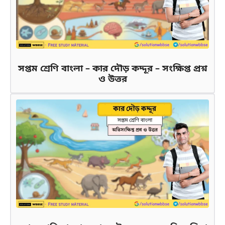
সপ্তম শ্রেণি বাংলা – কার দৌড় কদ্দূর – সংক্ষিপ্ত প্রশ্ন
ও উত্তর