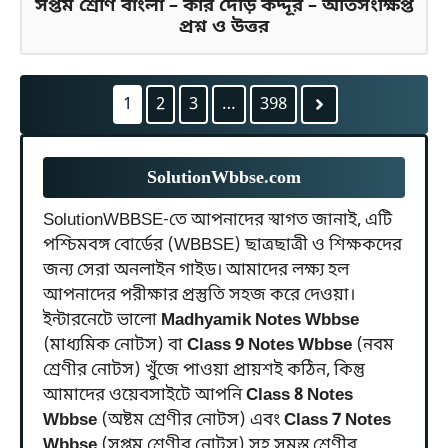
সপ্তম শ্রেণি বাংলা – কার দৌড় কদ্দূর – অতিসংক্ষিপ্ত
প্রশ্ন ও উত্তর
1
2
3
…
398
SolutionWbbse
.com
SolutionWBBSE-তে আপনাদের স্বাগত জানাই, এটি
পশ্চিমবঙ্গ বোর্ডের (WBBSE) ছাত্রছাত্রী ও শিক্ষকদের
জন্য সেরা অনলাইন গাইড। আমাদের লক্ষ্য হল
আপনাদের পরীক্ষার প্রস্তুতি সহজ করে দেওয়া।
ইন্টারনেটে ভালো
Madhyamik Notes Wbbse
(মাধ্যমিক নোটস) বা
Class 9 Notes Wbbse
(নবম
শ্রেণীর নোটস) খুঁজে পাওয়া প্রায়শই কঠিন, কিন্তু
আমাদের ওয়েবসাইটে আপনি
Class 8 Notes
Wbbse
(অষ্টম শ্রেণীর নোটস) এবং
Class 7 Notes
Wbbse
(সপ্তম শ্রেণীর নোটস) সহ সমস্ত শ্রেণীর