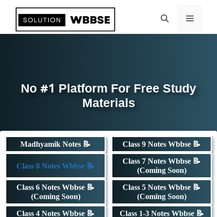
এড়িেয়
লেখায়
মেনু
যান
No #1 Platform For Free Study
Materials
Madhyamik Notes
📝
Class 9 Notes
Wbbse 📝
Class 7 Notes
Wbbse 📝
Class 8 Notes
Wbbse 📝
(Coming Soon)
Class 6 Notes
Wbbse 📝
Class 5 Notes
Wbbse 📝
(Coming Soon)
(Coming Soon)
Class 4 Notes
Wbbse 📝
Class 1-3 Notes
Wbbse 📝