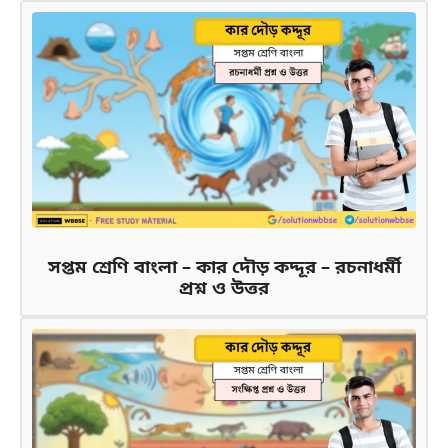
সপ্তম শ্রেণি বাংলা – কার দৌড় কদ্দূর – রচনাধর্মী
প্রশ্ন ও উত্তর