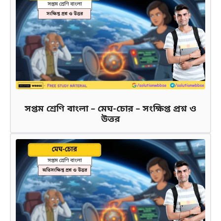
সপ্তম শ্রেণি বাংলা – মেঘ-চোর – সংক্ষিপ্ত প্রশ্ন ও
উত্তর