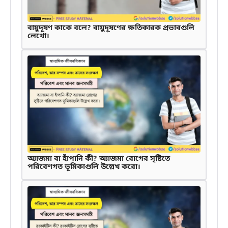
বায়ুদূষণ কাকে বলে? বায়ুদূষণের ক্ষতিকারক প্রভাবগুলি
লেখো।
অ্যাজমা বা হাঁপানি কী? অ্যাজমা রোগের সৃষ্টিতে
পরিবেশগত ভূমিকাগুলি উল্লেখ করো।