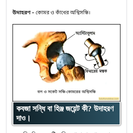
উদাহরণ –
কোমর ও কাঁধের অস্থিসন্ধি।
কবজা সন্ধি বা হিঞ্জ জয়েন্ট কী? উদাহরণ
দাও।