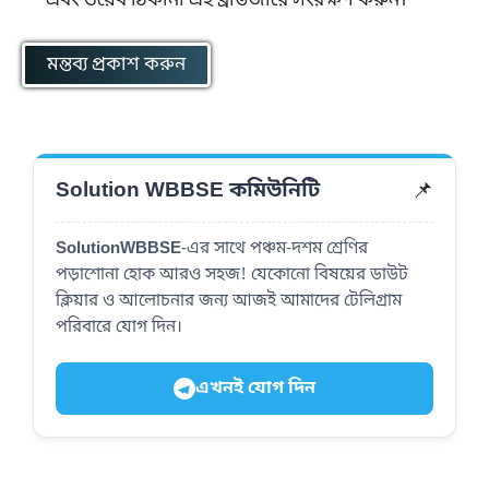
এবং ওয়েব ঠিকানা এই ব্রাউজারে সংরক্ষণ করুন।
📌
Solution WBBSE কমিউনিটি
SolutionWBBSE
-এর সাথে পঞ্চম-দশম শ্রেণির
পড়াশোনা হোক আরও সহজ! যেকোনো বিষয়ের ডাউট
ক্লিয়ার ও আলোচনার জন্য আজই আমাদের টেলিগ্রাম
পরিবারে যোগ দিন।
এখনই যোগ দিন