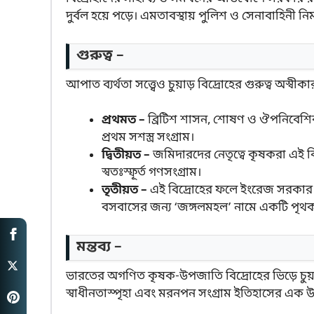
দুর্বল হয়ে পড়ে। এমতাবস্থায় পুলিশ ও সেনাবাহিনী নি
গুরুত্ব –
আপাত ব্যর্থতা সত্ত্বেও চুয়াড় বিদ্রোহের গুরুত্ব অস্বীক
প্রথমত –
ব্রিটিশ শাসন, শোষণ ও ঔপনিবেশিক র
প্রথম সশস্ত্র সংগ্রাম।
দ্বিতীয়ত –
জমিদারদের নেতৃত্বে কৃষকরা এই বি
স্বতঃস্ফূর্ত গণসংগ্রাম।
তৃতীয়ত –
এই বিদ্রোহের ফলে ইংরেজ সরকার 
বসবাসের জন্য ‘জঙ্গলমহল’ নামে একটি পৃথক
মন্তব্য –
ভারতের অগণিত কৃষক-উপজাতি বিদ্রোহের ভিড়ে চুয়াড় ব
স্বাধীনতাস্পৃহা এবং মরনপন সংগ্রাম ইতিহাসের এক উজ্