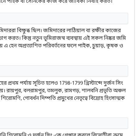
ধীনে পাইক বা সৈনিকের কাজ করে জীবিকা নির্বাহ করত।
দাররা বিক্ষুব্ধ ছিল। জমিদারের লাঠিয়াল বা রক্ষীর কাজের
ভোগ করত। কিন্তু নতুন ভূমিরাজস্ব ব্যবস্থায় এই সকল নিষ্কর জমি
থায় এ হেন অপ্রত্যাশিত পরিবর্তনের ফলে পাইক, চুয়াড়, কৃষক ও
রোহের প্রথম পর্যায় সূচিত হলেও 1798-1799 খ্রিস্টাব্দে দুর্জন সিং
পায়। রায়পুর, বলরামপুর, তমলুক, রামগড়, শালবনি প্রভৃতি অঞ্চল
 শিরোমণি, গোবর্ধন দিম্পতি প্রমুখের নেতৃত্বে বিদ্রোহ হিংসাত্মক
 শিরোমনি ও দুর্জন সিং -কে গ্রেপ্তার করলে বিদ্রোহীরা ক্রমে