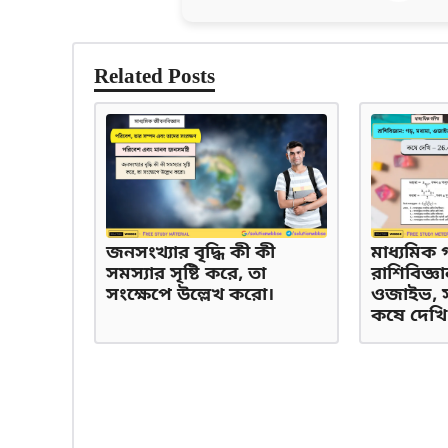
Related Posts
জনসংখ্যার বৃদ্ধি কী কী
মাধ্যমিক 
সমস্যার সৃষ্টি করে, তা
রাশিবিজ্ঞা
সংক্ষেপে উল্লেখ করো।
ওজাইভ, সং
কষে দেখি