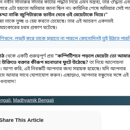
ীন সাঁতারুর সাঁতার কাটার পদ্ধতি নিয়ে এমন মন্তব্য, তার ঔদ্ধত্য এব
রে এটা হয়তো অমিয়ার জানা ছিল না। কাহিনির শেষে অমিয়ার সেই প
ষিদ্দা নাকি জুপিটারকে ডাউন দেবে ওই মেয়েটাকে দিয়ে।”
িয়া তাকে তুচ্ছ ও হেয় করতে চেয়েছে। তার এই আচরণ একদমই
ও অহংকারের চরম প্রকাশ ঘটেছে।
ে না শিখলে, লড়াই করে তাকে হারাতে না পারলে কোনোদিনই তুই উঠতে পারব
াঠ
থেকে একটি গুরুত্বপূর্ণ প্রশ্ন
“কম্পিটিশনে পড়লে মেয়েটা তো আমা
এই উক্তিতে বক্তার কীরূপ মনোভাব ফুটে উঠেছে?
তা নিয়ে আলোচনা
বপূর্ণ। আশা করি, এই নিবন্ধটি আপনার জন্য সহায়ক হয়েছে। যদি আপনার
্রামে আমার সাথে যোগাযোগ করুন। এছাড়াও, আপনার বন্ধুদের সঙ্গে এই
ধন্যবাদ!
ngali
, 
Madhyamik Bengali
Share This Article