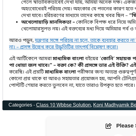
গেলে স্বাভাবিকভাবেই দেখা যায়, অমিয়া অনেক দক্ষ। একজন নব
অহংবোধেরই পরিচয় দেয়। অহংকার যে পতনের কারণ হতে পা
দেখা যাবে। হরিচরণের মাধ্যমে তাদের কাছে খবর ছিল –
“ক্
অখেলোয়াড়ি মানসিকতা –
কোনিকে বিপক্ষ ধরে নিয়ে অম
খেলোয়ারসুলভ নয়। এই বক্তব্যের মধ্য দিয়ে অমিয়ার গর্ব 
আরও পড়ুন,
যন্ত্রণার সঙ্গে পরিচয় না হলে, তাকে ব্যবহার করত
না। – প্রসঙ্গ উল্লেখ করে উদ্ধৃতিটির তাৎপর্য বিশ্লেষণ করো।
এই আর্টিকেলে আমরা
মাধ্যমিক বাংলা
বইয়ের ‘
কোনি
‘
সহায়ক প
পা ধোয়া জল খাবে।” – বক্তা কে? কী প্রসঙ্গে তার এই উক্তি? 
করেছি। এই প্রশ্নটি
মাধ্যমিক বাংলা
পরীক্ষার জন্য অত্যন্ত গুরুত্
কোনো প্রশ্ন থাকে বা আরও সহায়তার প্রয়োজন হয়, আপনি টেলিগ
পোস্টটি শেয়ার করতে ভুলবেন না, যাতে তারাও উপকৃত হতে পারে। 
Categories -
Class 10 Wbbse Solution
, 
Koni Madhyamik Be
Please 