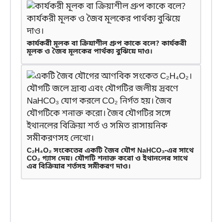
কার্যকরী মূলক বা ক্রিয়াশীল গ্রুপ কাকে বলে? কার্যকরী
মূলক ও জৈব মূলকের পার্থক্য বুঝিয়ে দাও।
C₂H₄O₂ সংকেতের একটি জৈব যৌগ NaHCO₃-এর সাথে
CO₂ গ্যাস দেয়। যৌগটি শনাক্ত করো ও ইথানলের সাথে
এর বিক্রিয়ার শর্তসহ সমীকরণ দাও।