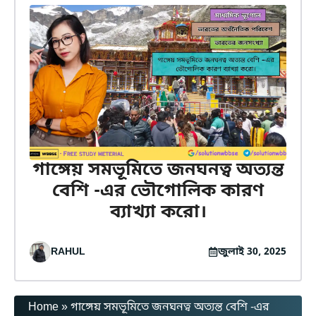
গাঙ্গেয় সমভূমিতে জনঘনত্ব অত্যন্ত
বেশি -এর ভৌগোলিক কারণ
ব্যাখ্যা করো।
RAHUL
জুলাই 30, 2025
Home
»
গাঙ্গেয় সমভূমিতে জনঘনত্ব অত্যন্ত বেশি -এর