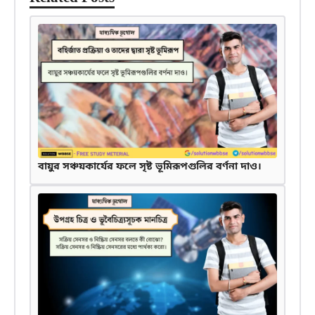
বায়ুর সঞ্চয়কার্যের ফলে সৃষ্ট ভূমিরূপগুলির বর্ণনা দাও।