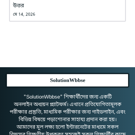
উত্তর
মে 14, 2026
SolutionWbbse
"SolutionWbbse" শিক্ষার্থীদের জন্য একটি
অনলাইন অধ্যয়ন প্ল্যাটফর্ম। এখানে প্রতিযোগিতামূলক
পরীক্ষার প্রস্তুতি, মাধ্যমিক পরীক্ষার জন্য গাইডলাইন, এবং
বিভিন্ন বিষয়ে পড়াশোনার সাহায্য প্রদান করা হয়।
আমাদের মূল লক্ষ্য হলো ইন্টারনেটের মাধ্যমে সকল
বিষয়ের শিক্ষণীয় উপকরণ সহজেই সকল শিক্ষার্থীর কাছে