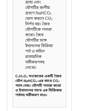
C₂H₄O₂ সংকেতের একটি জৈব
যৌগ NaHCO₃-এর সাথে CO₂
গ্যাস দেয়। যৌগটি শনাক্ত করো
ও ইথানলের সাথে এর বিক্রিয়ার
শর্তসহ সমীকরণ দাও।