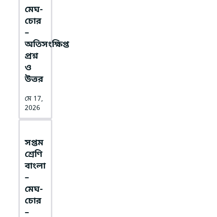
মেঘ-
চোর
–
অতিসংক্ষিপ্ত
প্রশ্ন
ও
উত্তর
মে 17,
2026
সপ্তম
শ্রেণি
বাংলা
–
মেঘ-
চোর
–