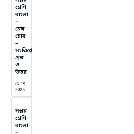
সপ্তম
শ্রেণি
বাংলা
–
মেঘ-
চোর
–
সংক্ষিপ্ত
প্রশ্ন
ও
উত্তর
মে 19,
2026
সপ্তম
শ্রেণি
বাংলা
–