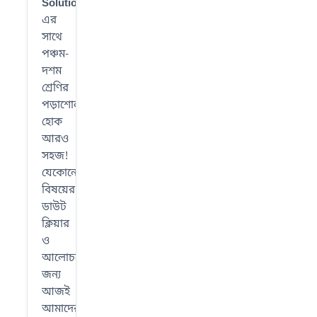
SolutionWBBSE
-
এর
সাথে
পঞ্চম-
দশম
শ্রেণির
পড়াশোনা
হোক
আরও
সহজ!
যেকোনো
বিষয়ের
ডাউট
ক্লিয়ার
ও
আলোচনার
জন্য
আজই
আমাদের