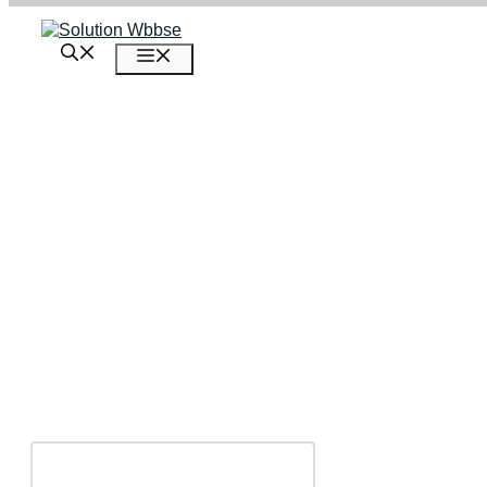
এড়িেয়
লেখায়
মেনু
যান