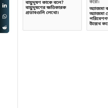
বায়ুদূষণ কাকে বলে?
বায়ুদূষণের ক্ষতিকারক
অ্যাজমা ব
প্রভাবগুলি লেখো।
অ্যাজমা র
পরিবেশগত
উল্লেখ ক