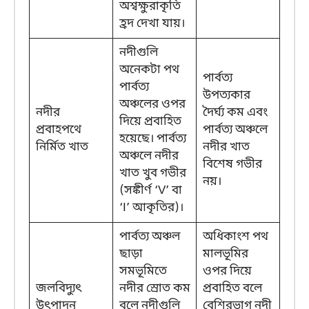
অশ্বক্ষুরাকৃতি
হ্রদ দেখা যায়।
নদীগুলি
অনেকটা পথ
পার্বত্য
পার্বত্য
উপত্যকার
অঞ্চলের ওপর
নদীর
দৈর্ঘ্য কম এবং
দিয়ে প্রবাহিত
প্রবাহপথে
পার্বত্য অঞ্চলে
হয়েছে। পার্বত্য
নির্মিত খাত
নদীর খাত
অঞ্চলে নদীর
বিশেষ গভীর
খাত খুব গভীর
নয়।
(সঙ্কীর্ণ ‘V’ বা
‘I’ আকৃতির)।
পার্বত্য অঞ্চল
অধিকাংশ পথ
ছাড়া
মালভূমির
সমভূমিতে
ওপর দিয়ে
জলবিদ্যুৎ
নদীর স্রোত কম
প্রবাহিত বলে
উৎপাদন
বলে নদীগুলি
বেশিরভাগ নদী