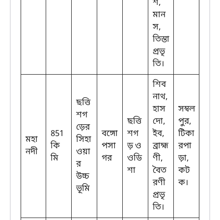
শ,
মান
স,
তিস্তা
প্রভৃ
তি।
শিব
নাথ,
ছত্তি
হাস
সম্বল
শগ
ছত্তি
দো,
পুর,
ড়ের
851
বঙ্গো
শগ
ইব,
টিকা
মহা
সিহা
কি
পসা
ড় ও
ব্রাহ্ম
রপা
নদী
ওয়া
মি
গর
ওডি
ণী,
ড়া,
র
শা
বৈত
কট
উচ্চ
রণী
ক।
ভূমি
প্রভৃ
তি।