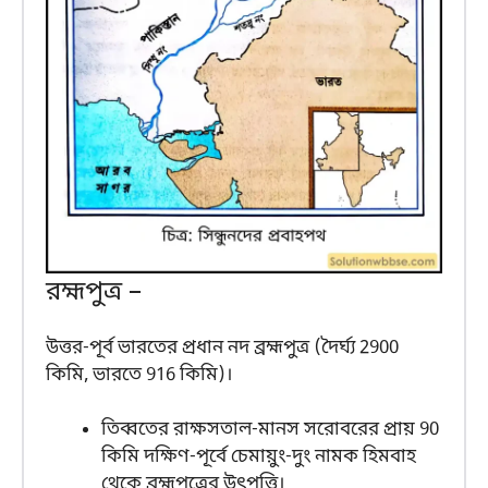
রহ্মপুত্র –
উত্তর-পূর্ব ভারতের প্রধান নদ ব্রহ্মপুত্র (দৈর্ঘ্য 2900
কিমি, ভারতে 916 কিমি)।
তিব্বতের রাক্ষসতাল-মানস সরোবরের প্রায় 90
কিমি দক্ষিণ-পূর্বে চেমায়ুং-দুং নামক হিমবাহ
থেকে ব্রহ্মপুত্রের উৎপত্তি।