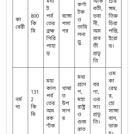
মঘা
আর্ক
শ্রীর
কর্ণা
ট
বতী,
ঙ্গম,
টক
800
পর্ব
বঙ্গো
ভবা
তিরু
কা
ও
কি
তের
পসা
নী,
চিরা
বেরী
তামি
মি
ব্রহ্ম
গর
অম
পল্লি,
লনা
গিরি
রাব
ইরো
ড়ু
পাহা
তী
ড।
ড়
প্রভৃ
তি
ওম
মধ্য
মহা
কা
প্রদে
বর
কাল
খাম্বা
রেশ্ব
131
শ,
ণা,
পর্ব
ত
র,
নর্ম
2
মহা
ওর
তের
উপ
হো
দা
কি
রাষ্ট্র
সাং
অম
সাগ
সাঙ্গা
মি
ও
প্রভৃ
রক
র
বাদ,
গুজ
তি।
ণ্টক
ভারু
রাত
চ।