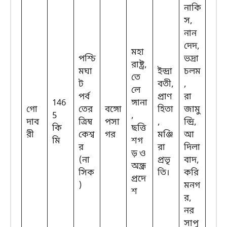
নাকি
স,
নান
দেদ,
মহা
পশ্চি
ভদ্রা
রাষ্ট্র,
মঘা
ইন্দ্রা
চলম
তে
ট
বতী,
,
লে
পর্ব
প্রাণ
রা
146
ঙ্গানা
গো
তের
বঙ্গো
হিতা
জামু
5
,
দাব
ত্রিম্ব
পসা
,
ন্দ্রি,
কি
ছত্তি
রী
কেশ্ব
গর
মঞ্জি
আ
মি
শগ
র
রা
দিলা
ড় ও
(না
প্রভৃ
বাদ,
অন্ধ্র
সিক
তি।
করি
প্রদে
)
মনগ
শ
র,
নর
সাপু