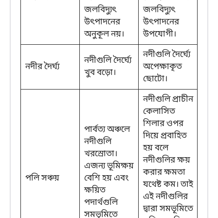
জলবিদ্যুৎ
জলবিদ্যুৎ
উৎপাদনের
উৎপাদনের
অনুকূল নয়।
উপযোগী।
নদীগুলি দৈর্ঘ্যে
নদীগুলি দৈর্ঘ্যে
নদীর দৈর্ঘ্য
অপেক্ষাকৃত
খুব বড়ো।
ছোটো।
নদীগুলি প্রাচীন
কেলাসিত
শিলার ওপর
পার্বত্য অঞ্চলে
দিয়ে প্রবাহিত
নদীগুলি
হয় বলে
খরস্রোতা।
নদীগুলির ক্ষয়
এজন্য ভূমিক্ষয়
করার ক্ষমতা
পলি সঞ্চয়
বেশি হয় এবং
যথেষ্ট কম। তাই
ক্ষয়িত
এই নদীগুলির
পদার্থগুলি
দ্বারা সমভূমিতে
সমভূমিতে