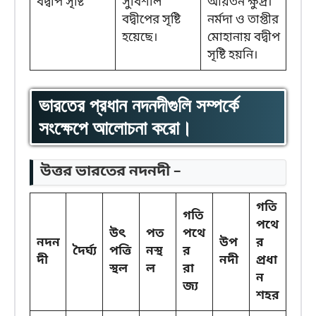
বদ্বীপ সৃষ্টি
সুবিশাল
আয়তন ক্ষুদ্র।
বদ্বীপের সৃষ্টি
নর্মদা ও তাপ্তীর
হয়েছে।
মোহানায় বদ্বীপ
সৃষ্টি হয়নি।
ভারতের প্রধান নদনদীগুলি সম্পর্কে
সংক্ষেপে আলোচনা করো।
উত্তর ভারতের নদনদী –
গতি
গতি
পথে
উৎ
পত
পথে
নদন
উপ
র
দৈর্ঘ্য
পত্তি
নস্থ
র
দী
নদী
প্রধা
স্থল
ল
রা
ন
জ্য
শহর