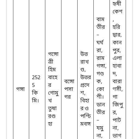
হৃষী
কেশ
বাম
,
তীর
হরি
–
দ্বার,
ঘর্ঘ
কান
রা,
পুর,
গঙ্গো
উত্ত
রাম
এলা
ত্রী
রাখ
গঙ্গা,
হাবা
হিম
ণ্ড,
গণ্ড
দ,
252
বাহে
উত্তর
বঙ্গো
ক,
বারা
5
র
প্রদে
গঙ্গা
পসা
কো
ণসী,
কি
গোমু
শ,
গর
শী।
গা
মি।
খ
বিহা
ডান
জিপু
তুষা
র ও
তীর
র,
রগু
পশ্চি
–
পাট
হা
মবঙ্গ
যমু
না,
না,
ভাগ