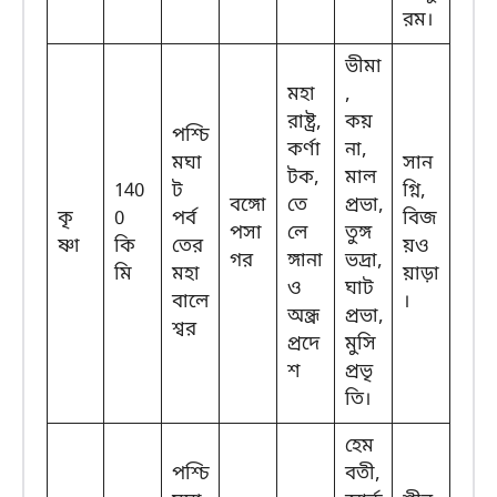
রম।
ভীমা
মহা
,
রাষ্ট্র,
কয়
পশ্চি
কর্ণা
না,
মঘা
সান
টক,
মাল
140
ট
গ্নি,
বঙ্গো
তে
প্রভা,
কৃ
0
পর্ব
বিজ
পসা
লে
তুঙ্গ
ষ্ণা
কি
তের
য়ও
গর
ঙ্গানা
ভদ্রা,
মি
মহা
য়াড়া
ও
ঘাট
বালে
।
অন্ধ্র
প্রভা,
শ্বর
প্রদে
মুসি
শ
প্রভৃ
তি।
হেম
পশ্চি
বতী,