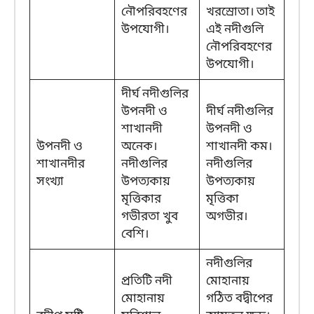
নৌপরিবহণের
খরস্রোতা। তাই
উপযোগী।
এই নদীগুলি
নৌপরিবহণের
উপযোগী।
দীর্ঘ নদীগুলির
উপনদী ও
দীর্ঘ নদীগুলির
শাখানদী
উপনদী ও
উপনদী ও
অনেক।
শাখানদী কম।
শাখানদীর
নদীগুলির
নদীগুলির
সংখ্যা
উপত্যকায়
উপত্যকায়
মৃত্তিকার
মৃত্তিকা
গভীরতা খুব
অগভীর।
বেশি।
নদীগুলির
প্রতিটি নদী
মোহানায়
মোহানায়
গঠিত বদ্বীপের