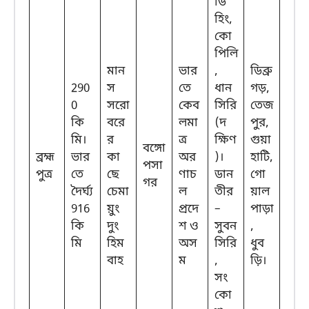
ডি
হিং,
কো
পিলি
মান
ভার
,
ডিব্রু
290
স
তে
ধান
গড়,
0
সরো
কেব
সিরি
তেজ
কি
বরে
লমা
(দ
পুর,
মি।
র
ত্র
ক্ষিণ
গুয়া
বঙ্গো
ব্রহ্ম
ভার
কা
অর
)।
হাটি,
পসা
পুত্র
তে
ছে
ণাচ
ডান
গো
গর
দৈর্ঘ্য
চেমা
ল
তীর
য়াল
916
য়ুং
প্রদে
–
পাড়া
কি
দুং
শ ও
সুবন
,
মি
হিম
অস
সিরি
ধুব
বাহ
ম
,
ড়ি।
সং
কো