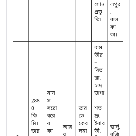
সোন
লপুর
প্রভৃ
,
তি।
কল
কা
তা।
বাম
তীর
–
বিত
স্তা,
চন্দ্র
মান
ভাগা
288
স
,
0
সরো
ভার
শত
কি
বরে
তে
দ্রু,
মি।
র
কেব
ইরাব
আর
স্কার্দু,
ভার
কা
লমা
তী,
ব
বুঞ্জি,