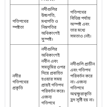
নদীগুলির
গতিপথের
উচ্চগতি,
বিভিন্ন পর্যায়
গতিপথের
মধ্যগতি ও
অস্পষ্ট এবং
স্পষ্টতা
নিম্নগতির
তার মধ্যে
অধিকাংশই
সমতাও নেই।
সুস্পষ্ট।
নদীগুলির
অধিকাংশই
নবীন এবং
নদীগুলি প্রাচীন
সমভূমির ওপর
এবং গতিপথ
দিয়ে প্রবাহিত
নদীর
পরিবর্তন করে
হওয়ার সময়
গতিপথের
না। এজন্য
প্রায়ই গতিপথ
প্রকৃতি
গতিপথে
পরিবর্তন করে।
অশ্বক্ষুরাকৃতি
এজন্য
হ্রদ সৃষ্টি হয় না।
গতিপথে