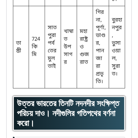
গির
না,
বুরহা
সাত
পূর্ণা,
নপুর
খাম্বা
মহা
পুরা
ভাগু
,
724
ত
রাষ্ট্র
তা
পর্ব
র,
ভুসা
কি
উপ
ও
প্তী
তের
পান
ওয়া
মি
সাগ
গুজ
মুল
জা
ল,
র
রাত
তাই
রা
সুরা
প্রভৃ
ত।
তি।
উত্তর ভারতের তিনটি নদনদীর সংক্ষিপ্ত
পরিচয় দাও। নদীগুলির গতিপথের বর্ণনা
করো।