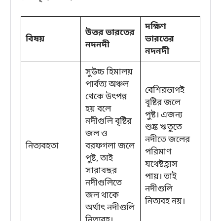
দক্ষিণ
উত্তর ভারতের
বিষয়
ভারতের
নদনদী
নদনদী
সুউচ্চ হিমালয়
পার্বত্য অঞ্চল
বেশিরভাগই
থেকে উৎপন্ন
বৃষ্টির জলে
হয় বলে
পুষ্ট। এজন্য
নদীগুলি বৃষ্টির
শুষ্ক ঋতুতে
জল ও
নদীতে জলের
নিত্যবহতা
বরফগলা জলে
পরিমাণ
পুষ্ট, তাই
যথেষ্টহ্রাস
সারাবছর
পায়। তাই
নদীগুলিতে
নদীগুলি
জল থাকে
নিত্যবহ নয়।
অর্থাৎ নদীগুলি
নিত্যবহ।