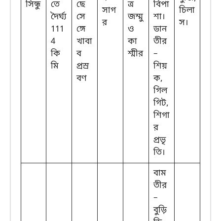
সিন্ধু
তে
ছে
ত্র
বিপা
সাগ
চিলা
দৈর্ঘ্য
সে
জম্মু
শা।
র
স।
111
ঙ্গে
ও
ডান
4
খাবা
কা
তীর
কি
ব
শ্মীর
–
মি
প্রস্র
শিয়
বণ
ক,
গিল
গিট,
শিগা
র
প্রভৃ
তি।
বাম
তীর
–
বুড়ি