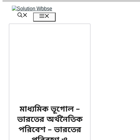
এড়িেয়
লেখায়
মেনু
যান
মাধ্যমিক ভূগোল –
ভারতের অর্থনৈতিক
পরিবেশ – ভারতের