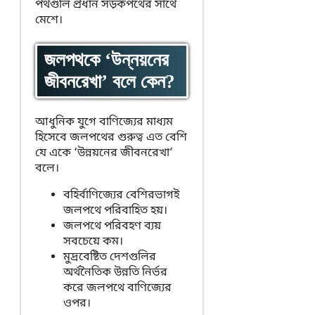
পথগুলি প্রধান সড়কপথের সাথে
মেশে।
জলপথকে ‘উন্নয়নের
জীবনরেখা’ বলে কেন?
আধুনিক যুগে বাণিজ্যের মাধ্যম
হিসেবে জলপথের গুরুত্ব এত বেশি
যে একে ‘উন্নয়নের জীবনরেখা’
বলে।
বহির্বাণিজ্যের বেশিরভাগই
জলপথে পরিবাহিত হয়।
জলপথে পরিবহণ ব্যয়
সবচেয়ে কম।
মুদ্রবেষ্টিত দেশগুলির
অর্থনৈতিক উন্নতি নির্ভর
করে জলপথে বাণিজ্যের
ওপর।