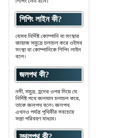
শিপিং লেন বলে।
শিপিং লাইন কী?
যেসব নির্দিষ্ট কোম্পানি বা সংস্থার
জাহাজ সমুদ্রে চলাচল করে ওইসব
সংস্থা বা কোম্পানিকে শিপিং লাইন
বলে।
জলপথ কী?
নদী, সমুদ্র, হ্রদের ওপর দিয়ে যে
নির্দিষ্ট পথে জলযান চলাচল করে,
তাকে জলপথ বলে। জলপথ
এখনও পর্যন্ত পৃথিবীর সবচেয়ে
সস্তা পরিবহণ মাধ্যম।
স্থলপথ কী?