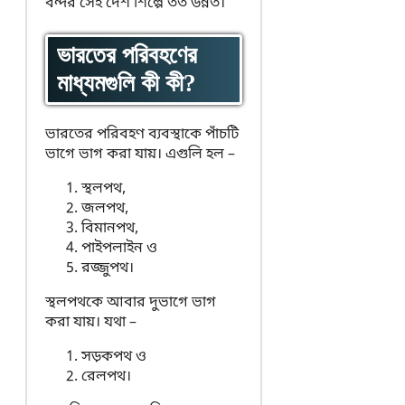
বন্দর সেই দেশ শিল্পে তত উন্নত।
ভারতের পরিবহণের
মাধ্যমগুলি কী কী?
ভারতের পরিবহণ ব্যবস্থাকে পাঁচটি
ভাগে ভাগ করা যায়। এগুলি হল –
স্থলপথ,
জলপথ,
বিমানপথ,
পাইপলাইন ও
রজ্জুপথ।
স্থলপথকে আবার দুভাগে ভাগ
করা যায়। যথা –
সড়কপথ ও
রেলপথ।