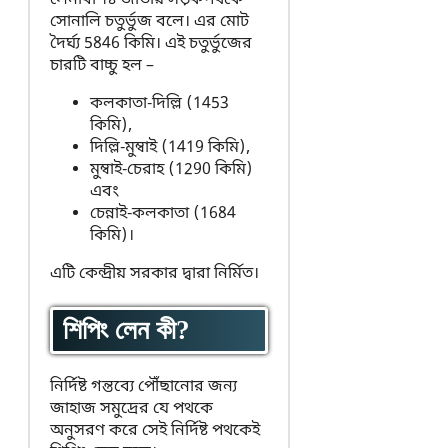
সোনালি চতুর্ভুজ বলে। এর মোট
দৈর্ঘ্য 5846 কিমি। এই চতুর্ভুজের
চারটি বাচ্চু হল –
কলকাতা-দিল্লি (1453
কিমি),
দিল্লি-মুম্বাই (1419 কিমি),
মুম্বাই-চেরাহ (1290 কিমি)
এবং
চেন্নাই-কলকাতা (1684
কিমি)।
এটি কেন্দ্রীয় সরকার দ্বারা নির্মিত।
শিপিং লেন কী?
নির্দিষ্ট গন্তব্যে পৌঁছানোর জন্য
জাহাজ সমুদ্রের যে পথকে
অনুসরণ করে সেই নির্দিষ্ট পথকেই