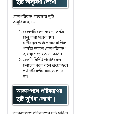
দুটি অসুবিধা লেখো।
রেলপরিবহণ ব্যবস্থার দুটি
অসুবিধা হল –
রেলপরিবহণ ব্যবস্থা সর্বত্র
চালু করা সম্ভব নয়।
নদীবহুল অঞ্চল অথবা উচ্চ
পার্বত্য অংশে রেলপরিবহণ
ব্যবস্থা গড়ে তোলা কঠিন।
একটি নির্দিষ্ট পথেই রেল
চলাচল করে বলে প্রয়োজনে
পথ পরিবর্তন করতে পারে
না।
আকাশপথে পরিবহণের
দুটি সুবিধা লেখো।
আকাশপথে পরিবহণের দুটি সুবিধা