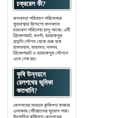
চক্ররেল কী?
কলকাতা পরিবহণ-পরিসেবার
সুব্যবস্থার উদ্দেশ্যে কলকাতা
চক্ররেল পরিসেবা চালু আছে। এটি
প্রিন্সেপঘাট, বনগাঁ, ব্যারাকপুর
প্রভৃতি স্টেশন থেকে শুরু হয়ে
হাসনাবাদ, বারাসত, দমদম,
প্রিন্সেপঘাট ও ব্যারাকপুর স্টেশনে
এসে শেষ হয়।
কৃষি উন্নয়নে
রেলপথের ভূমিকা
কতখানি?
রেলপথের মাধ্যমে কৃষিপণ্য বাজার
এলাকায় পৌঁছোনোর সুযোগ পায়।
উৎপাদিত কৃষিপণ্য রেলপথের