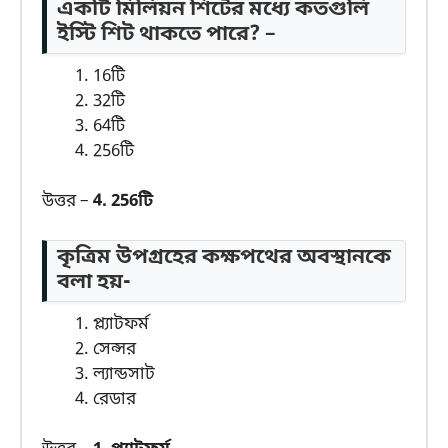
একটি মিলিয়ন শিটের মধ্যে কতগুলি
ইস্টি শিট থাকতে পারে? –
16টি
32টি
64টি
256টি
উত্তর –
4. 256টি
কৃত্রিম উপগ্রহের কক্ষপথের অবস্থানকে
বলা হয়-
প্ল্যাটফর্ম
সেন্সর
ল্যান্ডসাট
রেডার