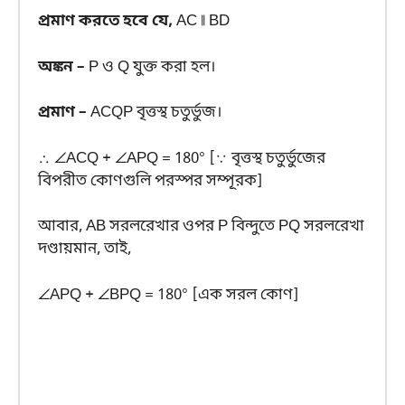
প্রমাণ করতে হবে যে,
AC ∥ BD
অঙ্কন –
P ও Q যুক্ত করা হল।
প্রমাণ –
ACQP বৃত্তস্থ চতুর্ভুজ।
∴ ∠ACQ + ∠APQ = 180° [∵ বৃত্তস্থ চতুর্ভুজের
বিপরীত কোণগুলি পরস্পর সম্পূরক]
আবার, AB সরলরেখার ওপর P বিন্দুতে PQ সরলরেখা
দণ্ডায়মান, তাই,
∠APQ + ∠BPQ = 180° [এক সরল কোণ]