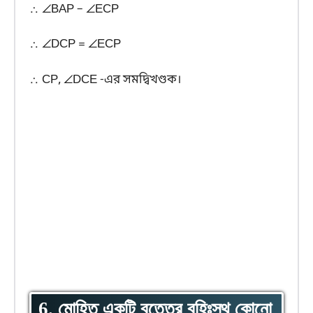
∴ ∠BAP – ∠ECP
∴ ∠DCP = ∠ECP
∴ CP, ∠DCE -এর সমদ্বিখণ্ডক।
6. মোহিত একটি বৃত্তের বহিঃস্থ কোনো