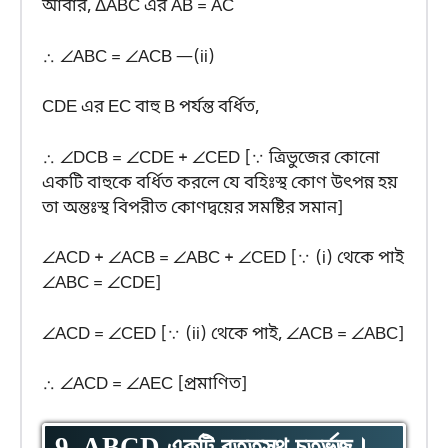
আবার, ΔABC এর AB = AC
∴ ∠ABC = ∠ACB —(ii)
CDE এর EC বাহু B পর্যন্ত বর্ধিত,
∴ ∠DCB = ∠CDE + ∠CED [∵ ত্রিভুজের কোনো
একটি বাহুকে বর্ধিত করলে যে বহিঃস্থ কোণ উৎপন্ন হয়
তা অন্তঃস্থ বিপরীত কোণদ্বয়ের সমষ্টির সমান]
∠ACD + ∠ACB = ∠ABC + ∠CED [∵ (i) থেকে পাই
∠ABC = ∠CDE]
∠ACD = ∠CED [∵ (ii) থেকে পাই, ∠ACB = ∠ABC]
∴ ∠ACD = ∠AEC [প্রমাণিত]
9. ABCD একটি বৃত্তস্থ চতুর্ভুজ।