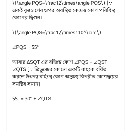
\(\angle PQS=\frac12\times\angle POS\) [∵
একই বৃত্তচাপের ওপর অবস্থিত কেন্দ্রস্থ কোণ পরিধিস্থ
কোণের দ্বিগুন।
\(\angle PQS=\frac12\times110^\circ\)
∠PQS = 55°
আবার ΔSQT এর বহিঃস্থ কোণ ∠PQS = ∠QST +
∠QTS [∵ ত্রিভুজের কোনো একটি বাহুকে বর্ধিত
করলে উৎপন্ন বহিঃস্থ কোণ অন্তঃস্থ বিপরীত কোণদ্বয়ের
সমষ্টির সমান]
55° = 30° + ∠QTS