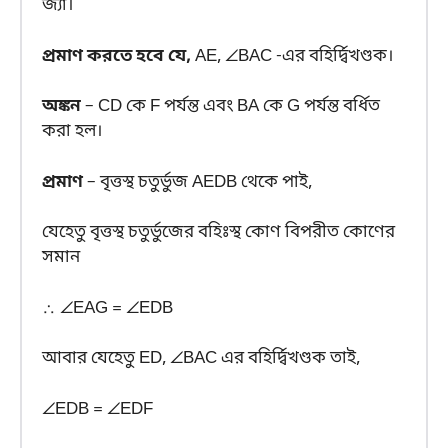
জ্যা।
প্রমাণ করতে হবে যে,
AE, ∠BAC -এর বহির্দ্বিখণ্ডক।
অঙ্কন
– CD কে F পর্যন্ত এবং BA কে G পর্যন্ত বর্ধিত
করা হল।
প্রমাণ
– বৃত্তস্থ চতুর্ভুজ AEDB থেকে পাই,
যেহেতু বৃত্তস্থ চতুর্ভুজের বহিঃস্থ কোণ বিপরীত কোণের
সমান
∴ ∠EAG = ∠EDB
আবার যেহেতু ED, ∠BAC এর বহির্দ্বিখণ্ডক তাই,
∠EDB = ∠EDF