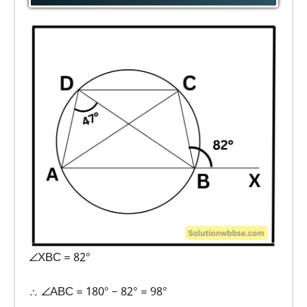
∠XBC = 82°
∴ ∠ABC = 180° – 82° = 98°