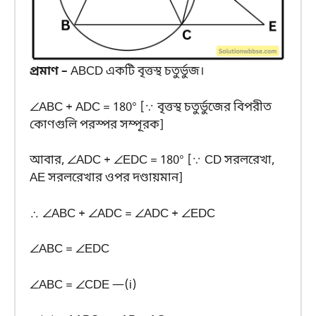
প্রমাণ –
ABCD একটি বৃত্তস্থ চতুর্ভুজ।
∠ABC + ADC = 180° [∵ বৃত্তস্থ চতুর্ভুজের বিপরীত
কোণগুলি পরস্পর সম্পূরক]
আবার, ∠ADC + ∠EDC = 180° [∵ CD সরলরেখা,
AE সরলরেখার ওপর দণ্ডায়মান]
∴ ∠ABC + ∠ADC = ∠ADC + ∠EDC
∠ABC = ∠EDC
∠ABC = ∠CDE —(i)