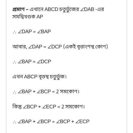
প্রমাণ –
এখানে ABCD চতুর্ভুজের ∠DAB -এর
সমদ্বিখণ্ডক AP
∴ ∠DAP = ∠BAP
আবার, ∠DAP = ∠DCP (একই বৃত্তাংশস্থ কোণ)
∴ ∠BAP = ∠DCP
এখন ABCP বৃত্তস্থ চতুর্ভুজ।
∴ ∠BAP + ∠BCP = 2 সমকোণ।
কিন্তু ∠BCP + ∠ECP = 2 সমকোণ।
∴ ∠BAP + ∠BCP = ∠BCP + ∠ECP