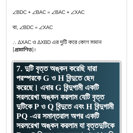
∠BDC + ∠BAC = ∠BAC + ∠XAC
বা, ∠BDC = ∠XAC
∴ ΔXAC ও ΔXBD এর দুটি করে কোণ সমান
[
প্রমাণিত
]।
7. দুটি বৃত্ত অঙ্কন করেছি যারা
পরস্পরকে G ও H বিন্দুতে ছেদ
করেছে। এবার G বিন্দুগামী একটি
সরলরেখা অঙ্কন করলাম যেটি বৃত্ত
দুটিকে P ও Q বিন্দুতে এবং H বিন্দুগামী
PQ -এর সমান্তরাল অপর একটি
সরলরেখা অঙ্কন করলাম যা বৃত্তদুটিকে