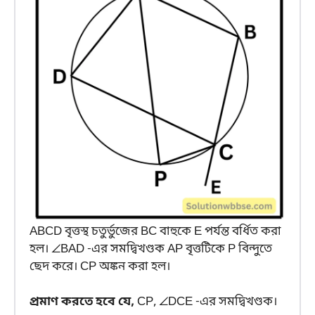
ABCD বৃত্তস্থ চতুর্ভুজের BC বাহুকে E পর্যন্ত বর্ধিত করা
হল। ∠BAD -এর সমদ্বিখণ্ডক AP বৃত্তটিকে P বিন্দুতে
ছেদ করে। CP অঙ্কন করা হল।
প্রমাণ করতে হবে যে,
CP, ∠DCE -এর সমদ্বিখণ্ডক।