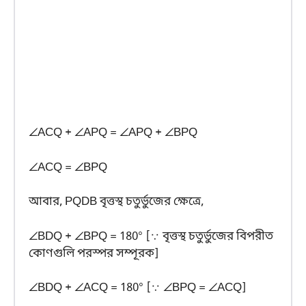
∠ACQ + ∠APQ = ∠APQ + ∠BPQ
∠ACQ = ∠BPQ
আবার, PQDB বৃত্তস্থ চতুর্ভুজের ক্ষেত্রে,
∠BDQ + ∠BPQ = 180° [∵ বৃত্তস্থ চতুর্ভুজের বিপরীত
কোণগুলি পরস্পর সম্পূরক]
∠BDQ + ∠ACQ = 180° [∵ ∠BPQ = ∠ACQ]