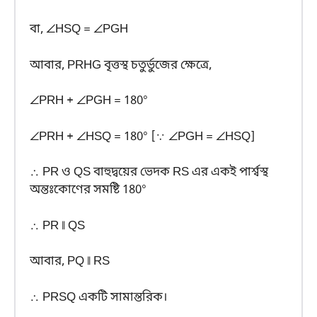
বা, ∠HSQ = ∠PGH
আবার, PRHG বৃত্তস্থ চতুর্ভুজের ক্ষেত্রে,
∠PRH + ∠PGH = 180°
∠PRH + ∠HSQ = 180° [∵ ∠PGH = ∠HSQ]
∴ PR ও QS বাহুদ্বয়ের ভেদক RS এর একই পার্শ্বস্থ
অন্তঃকোণের সমষ্টি 180°
∴ PR ∥ QS
আবার, PQ ∥ RS
∴ PRSQ একটি সামান্তরিক।