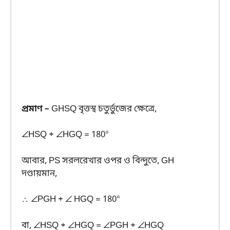
প্রমাণ –
GHSQ বৃত্তস্থ চতুর্ভুজের ক্ষেত্রে,
∠HSQ + ∠HGQ = 180°
আবার, PS সরলরেখার ওপর ও বিন্দুতে, GH
দণ্ডায়মান,
∴ ∠PGH + ∠ HGQ = 180°
বা, ∠HSQ + ∠HGQ = ∠PGH + ∠HGQ