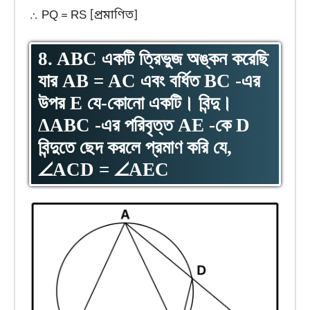
∴ PQ = RS [প্রমাণিত]
8. ABC একটি ত্রিভুজ অঙ্কন করেছি
যার AB = AC এবং বর্ধিত BC -এর
উপর E যে-কোনো একটি। বিন্দু।
ΔABC -এর পরিবৃত্ত AE -কে D
বিন্দুতে ছেদ করলে প্রমাণ করি যে,
∠ACD = ∠AEC