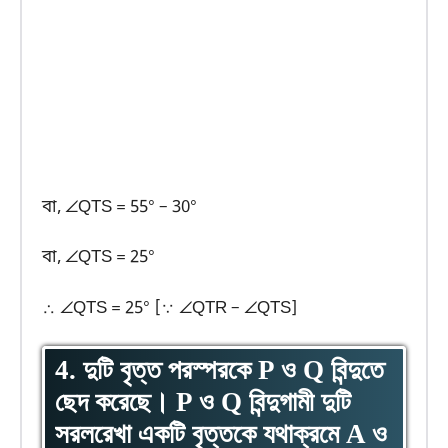
বা, ∠QTS = 55° – 30°
বা, ∠QTS = 25°
∴ ∠QTS = 25° [∵ ∠QTR – ∠QTS]
4. দুটি বৃত্ত পরস্পরকে P ও Q বিন্দুতে
ছেদ করেছে। P ও Q বিন্দুগামী দুটি
সরলরেখা একটি বৃত্তকে যথাক্রমে A ও