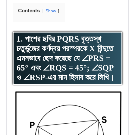
Contents
Show
1. পাশের ছবির PQRS বৃত্তস্থ
চতুর্ভুজের কর্ণদ্বয় পরস্পরকে X বিন্দুতে
এমনভাবে ছেদ করেছে যে ∠PRS =
65° এবং ∠RQS = 45°; ∠SQP
ও ∠RSP-এর মান হিসাব করে লিখি।