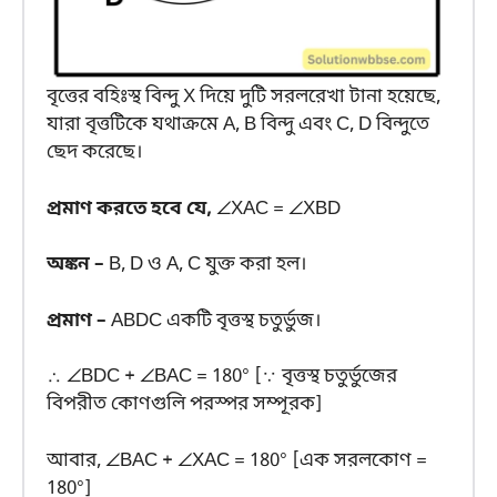
বৃত্তের বহিঃস্থ বিন্দু X দিয়ে দুটি সরলরেখা টানা হয়েছে,
যারা বৃত্তটিকে যথাক্রমে A, B বিন্দু এবং C, D বিন্দুতে
ছেদ করেছে।
প্রমাণ করতে হবে যে,
∠XAC = ∠XBD
অঙ্কন –
B, D ও A, C যুক্ত করা হল।
প্রমাণ –
ABDC একটি বৃত্তস্থ চতুর্ভুজ।
∴ ∠BDC + ∠BAC = 180° [∵ বৃত্তস্থ চতুর্ভুজের
বিপরীত কোণগুলি পরস্পর সম্পূরক]
আবার, ∠BAC + ∠XAC = 180° [এক সরলকোণ =
180°]