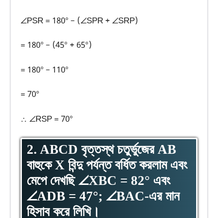
∠PSR = 180° – (∠SPR + ∠SRP)
= 180° – (45° + 65°)
= 180° – 110°
= 70°
∴ ∠RSP = 70°
2. ABCD বৃত্তস্থ চতুর্ভুজের AB
বাহুকে X বিন্দু পর্যন্ত বর্ধিত করলাম এবং
মেপে দেখছি ∠XBC = 82° এবং
∠ADB = 47°; ∠BAC-এর মান
হিসাব করে লিখি।