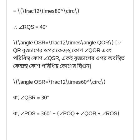
= \(\frac12\times80^\circ\)
∴ ∠RQS = 40°
\(\angle OSR=\frac12\times\angle QOR\) [∵
QR বৃত্তচাপের ওপর কেন্দ্রস্থ কোণ ∠QOR এবং
পরিধিস্থ কোণ ∠QSR, একই বৃত্তচাপের ওপর অবস্থিত
কেন্দ্রস্থ কোণ পরিধিস্থ কোণের দ্বিগুন]
\(\angle OSR=\frac12\times60^\circ\)
বা, ∠QSR = 30°
বা, ∠POS = 360° – (∠POQ + ∠QOR + ∠ROS)