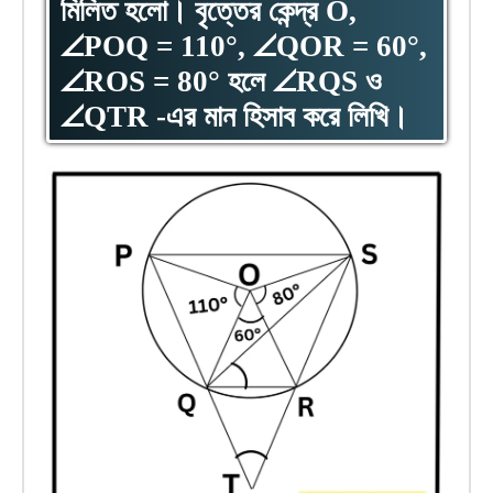
মিলিত হলো। বৃত্তের কেন্দ্র O,
∠POQ = 110°, ∠QOR = 60°,
∠ROS = 80° হলে ∠RQS ও
∠QTR -এর মান হিসাব করে লিখি।