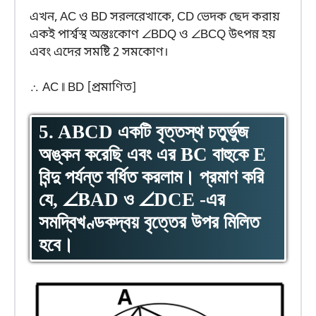
এখন, AC ও BD সরলরেখাকে, CD ভেদক ছেদ করায়
একই পার্শ্বস্থ অন্তঃকোণ ∠BDQ ও ∠BCQ উৎপন্ন হয়
এবং এদের সমষ্টি 2 সমকোণ।
∴ AC ∥ BD [প্রমাণিত]
5. ABCD একটি বৃত্তস্থ চতুর্ভুজ
অঙ্কন করেছি এবং এর BC বাহুকে E
বিন্দু পর্যন্ত বর্ধিত করলাম। প্রমাণ করি
যে, ∠BAD ও ∠DCE -এর
সমদ্বিখণ্ডকদ্বয় বৃত্তের উপর মিলিত
হবে।