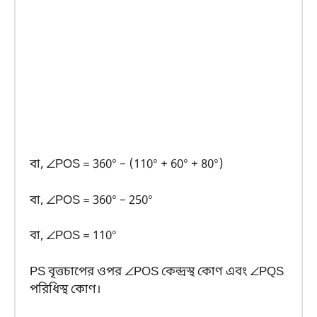
বা, ∠POS = 360° – (110° + 60° + 80°)
বা, ∠POS = 360° – 250°
বা, ∠POS = 110°
PS বৃত্তচাপের ওপর ∠POS কেন্দ্রস্থ কোণ এবং ∠PQS
পরিধিস্থ কোণ।