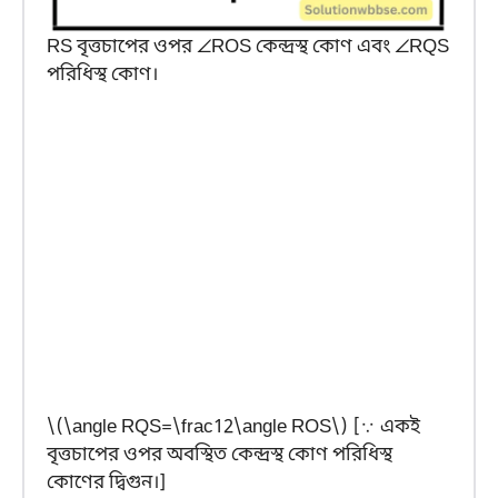
RS বৃত্তচাপের ওপর ∠ROS কেন্দ্রস্থ কোণ এবং ∠RQS
পরিধিস্থ কোণ।
\(\angle RQS=\frac12\angle ROS\) [∵ একই
বৃত্তচাপের ওপর অবস্থিত কেন্দ্রস্থ কোণ পরিধিস্থ
কোণের দ্বিগুন।]