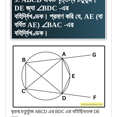
DE জ্যা ∠BDC -এর
বহির্দ্বিখণ্ডক। প্রমাণ করি যে, AE (বা
বর্ধিত AE) ∠BAC -এর
বহির্দ্বিখণ্ডক।
বৃত্তস্থ চতুর্ভুজ ABCD এর BDC এর বহির্দ্বিখণ্ডক DE