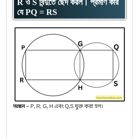
R ও S বিন্দুতে ছেদ করল। প্রমাণ করি
যে PQ = RS
অঙ্কন –
P, R; G, H এবং Q,S যুক্ত করা হল।