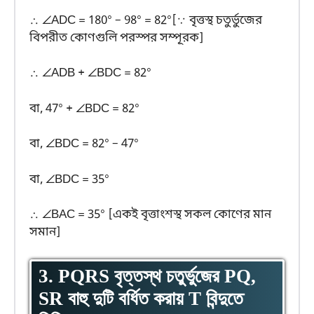
∴ ∠ADC = 180° – 98° = 82°[∵ বৃত্তস্থ চতুর্ভুজের
বিপরীত কোণগুলি পরস্পর সম্পূরক]
∴ ∠ADB + ∠BDC = 82°
বা, 47° + ∠BDC = 82°
বা, ∠BDC = 82° – 47°
বা, ∠BDC = 35°
∴ ∠BAC = 35° [একই বৃত্তাংশস্থ সকল কোণের মান
সমান]
3. PQRS বৃত্তস্থ চতুর্ভুজের PQ,
SR বাহু দুটি বর্ধিত করায় T বিন্দুতে