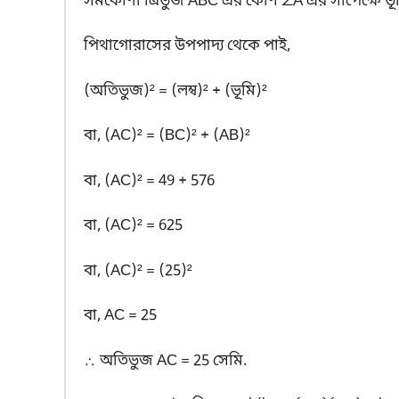
সমকোণী ত্রিভুজ ABC এর কোণ ∠A এর সাপেক্ষে ভূ
পিথাগোরাসের উপপাদ্য থেকে পাই,
(অতিভুজ)² = (লম্ব)² + (ভূমি)²
বা, (AC)² = (BC)² + (AB)²
বা, (AC)² = 49 + 576
বা, (AC)² = 625
বা, (AC)² = (25)²
বা, AC = 25
∴ অতিভুজ AC = 25 সেমি.