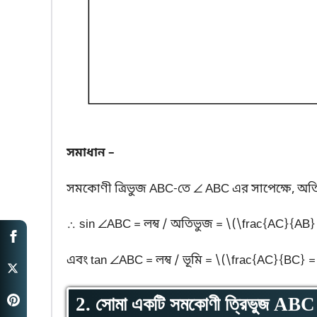
সমাধান –
সমকোণী ত্রিভুজ ABC-তে ∠ ABC এর সাপেক্ষে, অতিভ
∴ sin ∠ABC = লম্ব / অতিভুজ = \(\frac{AC}{AB} 
এবং tan ∠ABC = লম্ব / ভূমি = \(\frac{AC}{BC} =
2. সোমা একটি সমকোণী ত্রিভুজ A