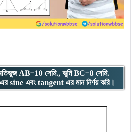
 অতিভুজ AB=10 সেমি., ভূমি BC=8 সেমি.
sine এবং tangent এর মান নির্ণয় করি।