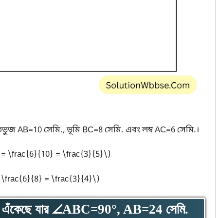
ুজ AB=10 সেমি., ভূমি BC=8 সেমি. এবং লম্ব AC=6 সেমি.।
= \frac{6}{10} = \frac{3}{5}\)
 \frac{6}{8} = \frac{3}{4}\)
BC এঁকেছে যার ∠ABC=90°, AB=24 সেমি.