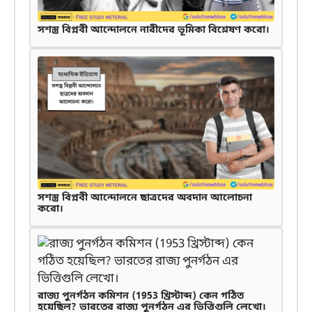
সশস্ত্র বিপ্লবী আন্দোলনে নারীদের ভূমিকা বিশ্লেষণ করো।
সশস্ত্র বিপ্লবী আন্দোলনে ছাত্রদের অবদান আলোচনা
করো।
রাজ্য পুনর্গঠন কমিশন (1953 খ্রিস্টাব্দ) কেন গঠিত
হয়েছিল? ভারতের রাজ্য পুনর্গঠন এর ভিত্তিগুলি লেখো।