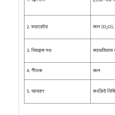
1. জ্বালানি
235U -এর দণ
2. মডারেটর
জল (D
O), 
2
3. নিয়ন্ত্রক দণ্ড
ক্যাডমিয়াম
4. শীতক
জল
5. আবরণ
কংক্রিট নির্