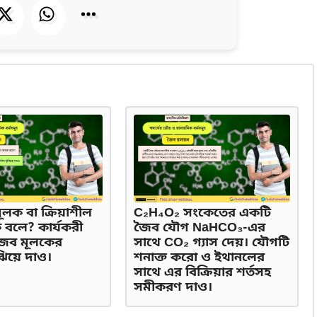
ূলক বা ক্রিয়াশীল
C₂H₄O₂ সংকেতের একটি
ে বলে? কার্যকরী
জৈব যৌগ NaHCO₃-এর
জৈব মূলকের
সাথে CO₂ গ্যাস দেয়। যৌগটি
ুঝিয়ে দাও।
শনাক্ত করো ও ইথানলের
সাথে এর বিক্রিয়ার শর্তসহ
সমীকরণ দাও।