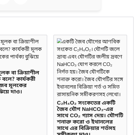
ূলক বা ক্রিয়াশীল
ে বলে? কার্যকরী
জৈব মূলকের
ুঝিয়ে দাও।
C₂H₄O₂ সংকেতের একটি
জৈব যৌগ NaHCO₃-এর
সাথে CO₂ গ্যাস দেয়। যৌগটি
শনাক্ত করো ও ইথানলের
সাথে এর বিক্রিয়ার শর্তসহ
সমীকরণ দাও।