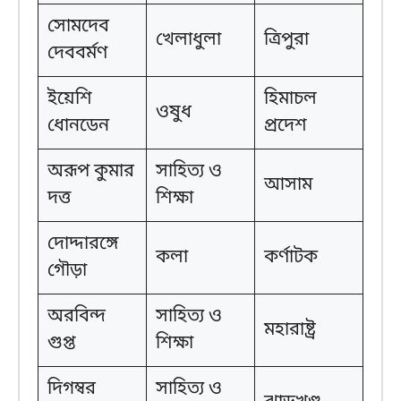
সোমদেব
খেলাধুলা
ত্রিপুরা
দেববর্মণ
ইয়েশি
হিমাচল
ওষুধ
ধোনডেন
প্রদেশ
অরূপ কুমার
সাহিত্য ও
আসাম
দত্ত
শিক্ষা
দোদ্দারঙ্গে
কলা
কর্ণাটক
গৌড়া
অরবিন্দ
সাহিত্য ও
মহারাষ্ট্র
গুপ্ত
শিক্ষা
দিগম্বর
সাহিত্য ও