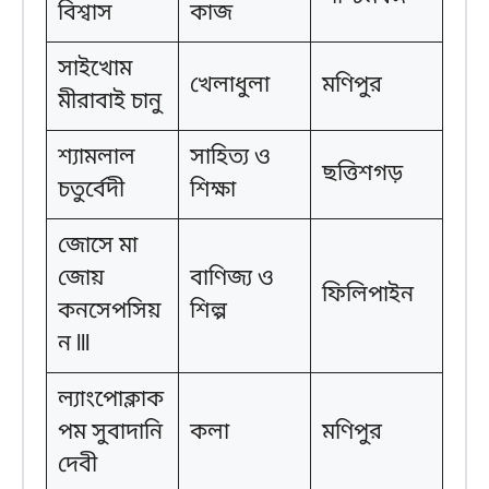
বিশ্বাস
কাজ
সাইখোম
খেলাধুলা
মণিপুর
মীরাবাই চানু
শ্যামলাল
সাহিত্য ও
ছত্তিশগড়
চতুর্বেদী
শিক্ষা
জোসে মা
জোয়
বাণিজ্য ও
ফিলিপাইন
কনসেপসিয়
শিল্প
ন lll
ল্যাংপোক্লাক
পম সুবাদানি
কলা
মণিপুর
দেবী