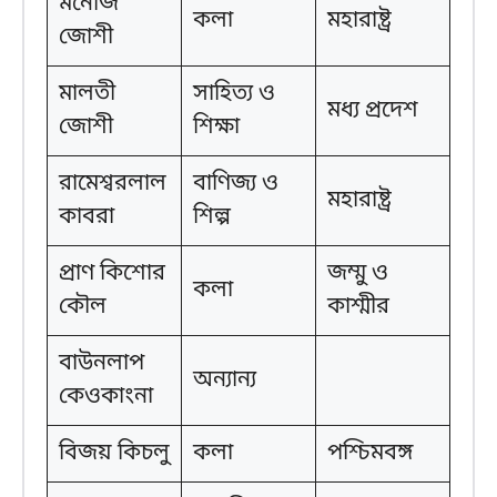
মনোজ
কলা
মহারাষ্ট্র
জোশী
মালতী
সাহিত্য ও
মধ্য প্রদেশ
জোশী
শিক্ষা
রামেশ্বরলাল
বাণিজ্য ও
মহারাষ্ট্র
কাবরা
শিল্প
প্রাণ কিশোর
জম্মু ও
কলা
কৌল
কাশ্মীর
বাউনলাপ
অন্যান্য
কেওকাংনা
বিজয় কিচলু
কলা
পশ্চিমবঙ্গ