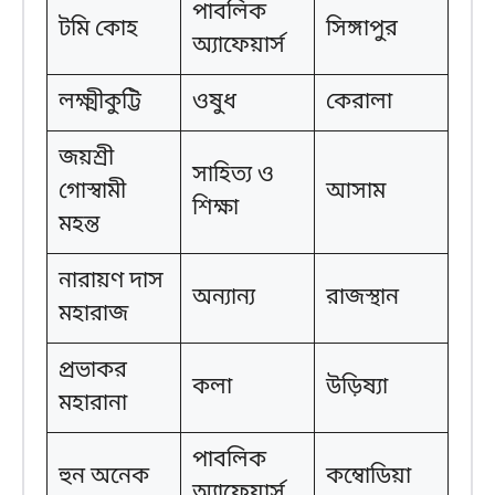
পাবলিক
টমি কোহ
সিঙ্গাপুর
অ্যাফেয়ার্স
লক্ষ্মীকুট্টি
ওষুধ
কেরালা
জয়শ্রী
সাহিত্য ও
গোস্বামী
আসাম
শিক্ষা
মহন্ত
নারায়ণ দাস
অন্যান্য
রাজস্থান
মহারাজ
প্রভাকর
কলা
উড়িষ্যা
মহারানা
পাবলিক
হুন অনেক
কম্বোডিয়া
অ্যাফেয়ার্স