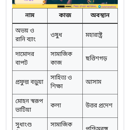
নাম
কাজ
অবস্থান
অভয় ও
ওষুধ
মহারাষ্ট্র
রানি ব্যাং
দামোদর
সামাজিক
ছত্তিশগড়
বাপট
কাজ
সাহিত্য ও
প্রফুল্ল বড়ুয়া
আসাম
শিক্ষা
মোহন স্বরূপ
কলা
উত্তর প্রদেশ
ভাটিয়া
সুধাংশু
সামাজিক
পশ্চিমবঙ্গ