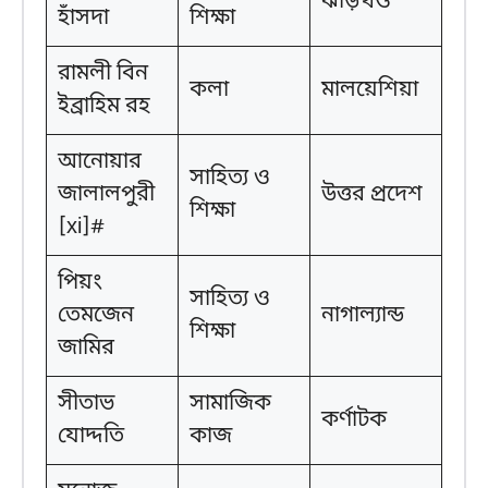
ঝাড়খণ্ড
হাঁসদা
শিক্ষা
রামলী বিন
কলা
মালয়েশিয়া
ইব্রাহিম রহ
আনোয়ার
সাহিত্য ও
জালালপুরী
উত্তর প্রদেশ
শিক্ষা
[xi]#
পিয়ং
সাহিত্য ও
তেমজেন
নাগাল্যান্ড
শিক্ষা
জামির
সীতাভ
সামাজিক
কর্ণাটক
যোদ্দতি
কাজ