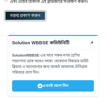
এবং ওয়েব ঠিকানা এই ব্রাউজারে সংরক্ষণ করুন।
📌
Solution WBBSE কমিউনিটি
SolutionWBBSE
-এর সাথে পঞ্চম-দশম শ্রেণির
পড়াশোনা হোক আরও সহজ! যেকোনো বিষয়ের ডাউট
ক্লিয়ার ও আলোচনার জন্য আজই আমাদের টেলিগ্রাম
পরিবারে যোগ দিন।
এখনই যোগ দিন