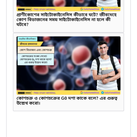
প্রাণীকোশের সাইটোকাইনেসিস কীভাবে ঘটে? জীবদেহে
কোশ বিভাজনের সময় সাইটোকাইনেসিস না হলে কী
ঘটবে?
কোশচক্র ও কোশচক্রের G0 দশা কাকে বলে? এর গুরুত্ব
উল্লেখ করো।