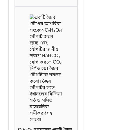
C₂H₄O₂ সংকেতের একটি জৈব