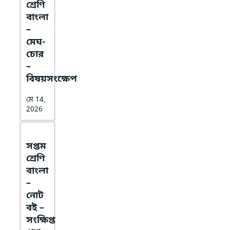
শ্রেণি
বাংলা
–
মেঘ-
চোর
–
বিষয়সংক্ষেপ
মে 14,
2026
সপ্তম
শ্রেণি
বাংলা
–
নোট
বই –
সংক্ষিপ্ত