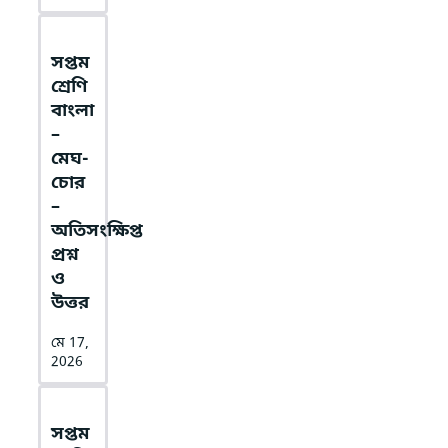
সপ্তম
শ্রেণি
বাংলা
–
মেঘ-
চোর
–
অতিসংক্ষিপ্ত
প্রশ্ন
ও
উত্তর
মে 17,
2026
সপ্তম