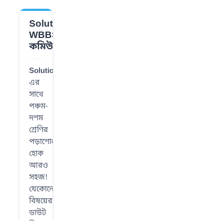
Solution
📌
WBBSE
কমিউনিটি
SolutionWBBSE
-
এর
সাথে
পঞ্চম-
দশম
শ্রেণির
পড়াশোনা
হোক
আরও
সহজ!
যেকোনো
বিষয়ের
ডাউট