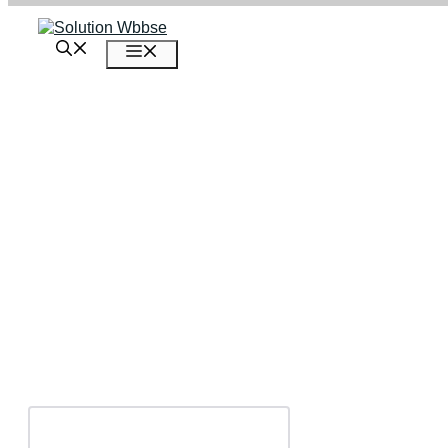
এড়িেয়
লেখায়
মেনু
যান