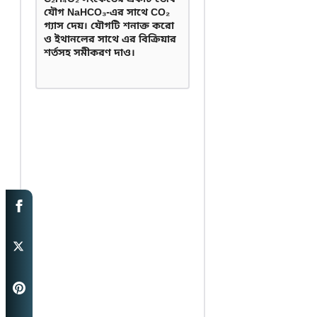
যৌগ NaHCO₃-এর সাথে CO₂
গ্যাস দেয়। যৌগটি শনাক্ত করো
ও ইথানলের সাথে এর বিক্রিয়ার
শর্তসহ সমীকরণ দাও।