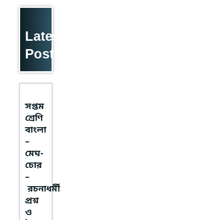
Latest
Posts
সপ্তম
শ্রেণি
বাংলা
–
মেঘ-
চোর
–
রচনাধর্মী
প্রশ্ন
ও