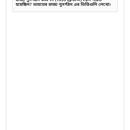
রাজ্য পুনর্গঠন কমিশন (1953 খ্রিস্টাব্দ) কেন গঠিত
হয়েছিল? ভারতের রাজ্য পুনর্গঠন এর ভিত্তিগুলি লেখো।